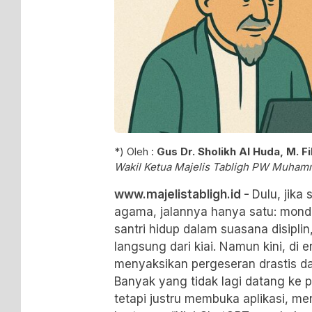
*) Oleh :
Gus Dr. Sholikh Al Huda, M. Fil
Wakil Ketua Majelis Tabligh PW Muham
www.majelistabligh.id -
Dulu, jik
agama, jalannya hanya satu: mondo
santri hidup dalam suasana disipli
langsung dari kiai. Namun kini, di e
menyaksikan pergeseran drastis da
Banyak yang tidak lagi datang ke p
tetapi justru membuka aplikasi, me