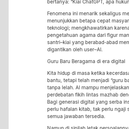
bertanya: “Kiai
ChatGPT
, apa hukum
Fenomena ini menarik sekaligus m
menunjukkan betapa cepat masyar
teknologi; mengkhawatirkan karena
pengetahuan agama dari figur manu
santri–kiai yang berabad-abad mem
digantikan oleh user–AI.
Guru Baru Beragama di era digital
Kita hidup di masa ketika kecerda
bantu, tetapi telah menjadi “guru 
tanpa lelah. AI mampu menjelaskan 
perdebatan fikih lintas mazhab den
Bagi generasi digital yang serba i
perlu hafalan kitab, tak perlu ngaji
semua jawaban tersedia.
Namun di sinilah letak persoalanny