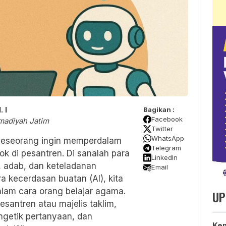
. I
Bagikan :
Facebook
madiyah Jatim
Twitter
WhatsApp
a seseorang ingin memperdalam
Telegram
k di pesantren. Di sanalah para
LinkedIn
n, adab, dan keteladanan
Email
ra kecerdasan buatan (AI), kita
lam cara orang belajar agama.
UP
esantren atau majelis taklim,
ngetik pertanyaan, dan
Kem