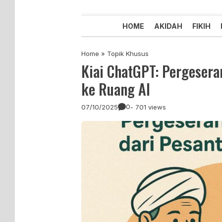
Majelis Tabligh Muhammadiyah
Syiar Dakwah Islam Berkemaju
HOME
AKIDAH
FIKIH
Home
»
Topik Khusus
Kiai ChatGPT: Pergesera
ke Ruang AI
0
07/10/2025
- 701 views