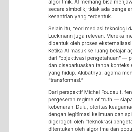
algoritmik. AI memang bisa menjawab
secara simbolik; tidak ada pengalam
kesantrian yang terbentuk.
Selain itu, teori mediasi teknologi
Luckmann juga relevan. Mereka men
dibentuk oleh proses eksternalisasi,
Ketika AI masuk ke ruang belajar a
dari “objektivasi pengetahuan” —
dan disebarluaskan tanpa konteks
yang hidup. Akibatnya, agama menj
“transformasi.”
Dari perspektif Michel Foucault, f
pergeseran regime of truth — siap
kebenaran. Dulu, otoritas keagama
dengan legitimasi keilmuan dan spirit
digerogoti oleh “teknokrasi penge
ditentukan oleh algoritma dan popu