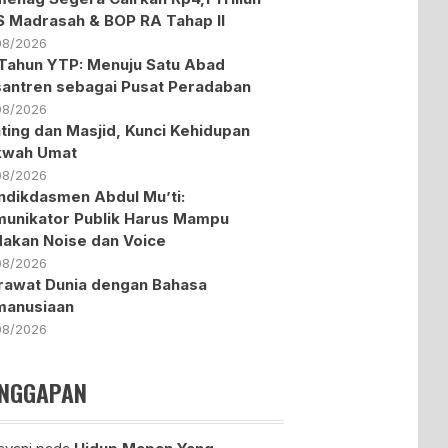
 Madrasah & BOP RA Tahap II
08/2026
Tahun YTP: Menuju Satu Abad
antren sebagai Pusat Peradaban
08/2026
ting dan Masjid, Kunci Kehidupan
kwah Umat
08/2026
dikdasmen Abdul Mu’ti:
unikator Publik Harus Mampu
akan Noise dan Voice
08/2026
awat Dunia dengan Bahasa
manusiaan
08/2026
NGGAPAN