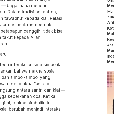
Uma
ab — bagaimana mencari,
Mem
Mun
u. Dalam tradisi pesantren,
Zul
h tawadhu’ kepada kiai. Relasi
Afi
ansformasional: membentuk
Kot
AI, betapapun canggih, tidak bisa
Muh
 takut kepada Allah
Res
ren.
Ahs
Me
aru
Ind
Me
teori interaksionisme simbolik
nekankan bahwa makna sosial
a dan simbol-simbol yang
santren, makna “belajar
ngsung antara santri dan kiai —
ngga keberkahan doa. Ketika
gital, makna simbolik itu
sial berubah menjadi interaksi