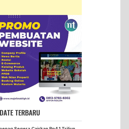
DATE TERBARU
enag Segera Cairkan Rp4,1 Triliun