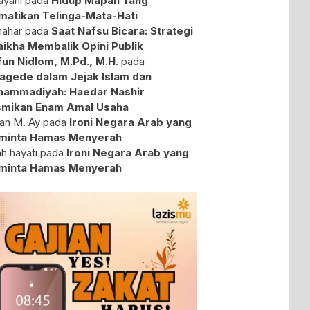
yani
pada
Hidup Mapan Yang
atikan Telinga-Mata-Hati
ahar
pada
Saat Nafsu Bicara: Strategi
aikha Membalik Opini Publik
fun Nidlom, M.Pd., M.H.
pada
agede dalam Jejak Islam dan
ammadiyah: Haedar Nashir
mikan Enam Amal Usaha
an M. Ay
pada
Ironi Negara Arab yang
minta Hamas Menyerah
ah hayati
pada
Ironi Negara Arab yang
minta Hamas Menyerah