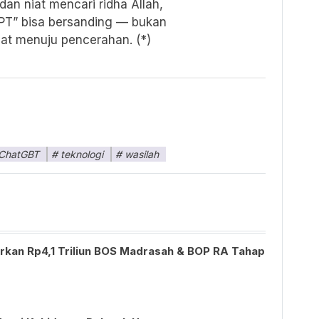
an niat mencari ridha Allah,
GPT” bisa bersanding — bukan
t menuju pencerahan. (*)
 ChatGBT
teknologi
wasilah
kan Rp4,1 Triliun BOS Madrasah & BOP RA Tahap