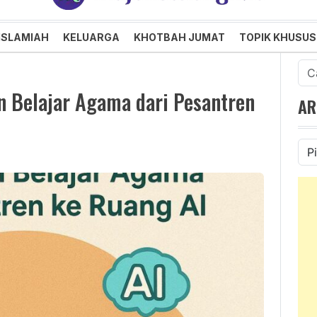
an dan Menggembirakan
ISLAMIAH
KELUARGA
KHOTBAH JUMAT
TOPIK KHUSUS
Cari
untu
n Belajar Agama dari Pesantren
AR
Ars