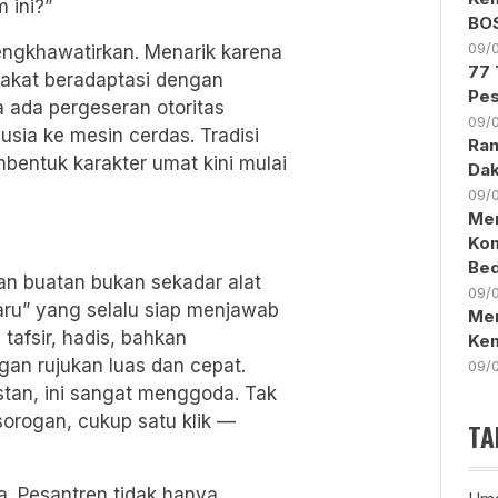
 ini?”
BOS
09/
engkhawatirkan. Menarik karena
77 
akat beradaptasi dengan
Pes
 ada pergeseran otoritas
09/
sia ke mesin cerdas. Tradisi
Ran
bentuk karakter umat kini mulai
Da
09/
Men
Kom
Bed
san buatan bukan sekadar alat
09/
baru” yang selalu siap menjawab
Mer
tafsir, hadis, bahkan
Ke
gan rujukan luas dan cepat.
09/
nstan, ini sangat menggoda. Tak
 sorogan, cukup satu klik —
TA
a. Pesantren tidak hanya