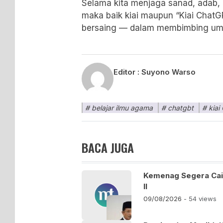
Selama kita menjaga sanad, adab, d
maka baik kiai maupun “Kiai Chat
bersaing — dalam membimbing uma
Editor :
Suyono Warso
belajar ilmu agama
chatgbt
kiai
BACA JUGA
Kemenag Segera Cair
II
09/08/2026
- 54 views