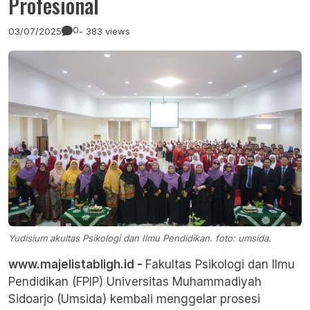
Profesional
0
03/07/2025
- 383 views
Yudisium akultas Psikologi dan Ilmu Pendidikan. foto: umsida.
www.majelistabligh.id -
Fakultas Psikologi dan Ilmu
Pendidikan (FPIP)
Universitas Muhammadiyah
Sidoarjo (Umsida)
kembali menggelar prosesi