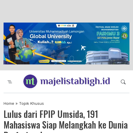
Majelis Tabligh Muhammadiyah
Syiar Dakwah Islam Berkemajuan dan
Menggembirakan
Home
»
Topik Khusus
Lulus dari FPIP Umsida, 191
Mahasiswa Siap Melangkah ke Dunia