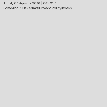
Skip
Jumat, 07 Agustus 2026 | 04:40:55
to
Home
About Us
Redaksi
Privacy Policy
Indeks
content