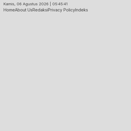
Skip
Kamis, 06 Agustus 2026 | 05:45:42
to
Home
About Us
Redaksi
Privacy Policy
Indeks
content