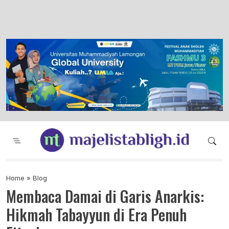
Majelis Tabligh Muhammadiyah
Syiar Dakwah Islam Berkemajuan dan
Menggembirakan
Home
»
Blog
Membaca Damai di Garis Anarkis:
Hikmah Tabayyun di Era Penuh