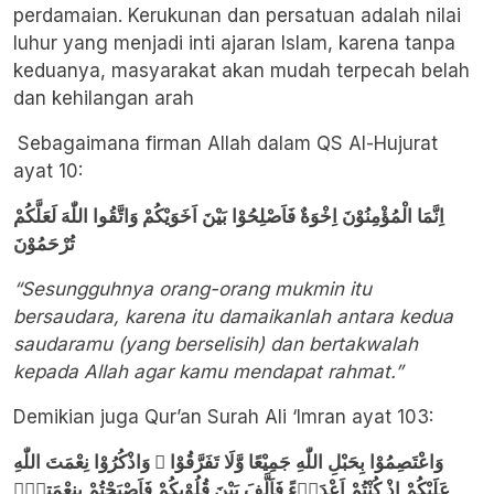
perdamaian. Kerukunan dan persatuan adalah nilai
luhur yang menjadi inti ajaran Islam, karena tanpa
keduanya, masyarakat akan mudah terpecah belah
dan kehilangan arah
Sebagaimana firman Allah dalam QS Al-Hujurat
ayat 10:
اِنَّمَا الْمُؤْمِنُوْنَ اِخْوَةٌ فَاَصْلِحُوْا بَيْنَ اَخَوَيْكُمْ وَاتَّقُوا اللّٰهَ لَعَلَّكُمْ
تُرْحَمُوْنَ
“Sesungguhnya orang-orang mukmin itu
bersaudara, karena itu damaikanlah antara kedua
saudaramu (yang berselisih) dan bertakwalah
kepada Allah agar kamu mendapat rahmat.”
Demikian juga Qur’an Surah Ali ‘Imran ayat 103:
وَاعْتَصِمُوْا بِحَبْلِ اللّٰهِ جَمِيْعًا وَّلَا تَفَرَّقُوْا ۖ وَاذْكُرُوْا نِعْمَتَ اللّٰهِ
عَلَيْكُمْ اِذْ كُنْتُمْ اَعْدَاۤءً فَاَلَّفَ بَيْنَ قُلُوْبِكُمْ فَاَصْبَحْتُمْ بِنِعْمَتِهٖٓ