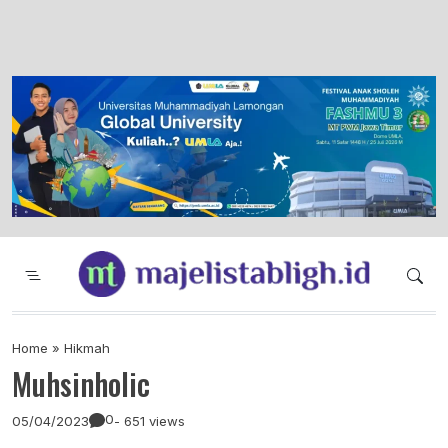
Majelis Tabligh Muhammadiyah
Syiar Dakwah Islam Berkemajuan dan
Menggembirakan
Home
»
Hikmah
Muhsinholic
0
05/04/2023
- 651 views