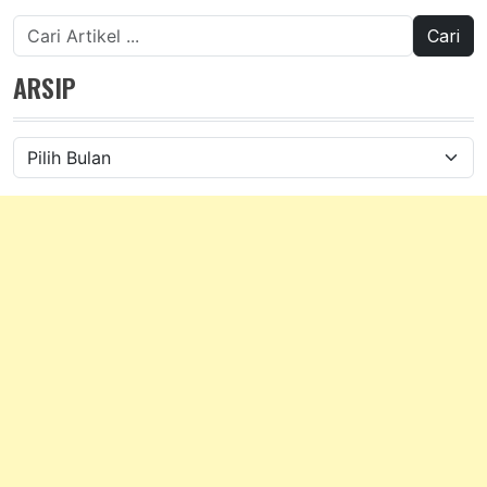
Cari
untuk:
ARSIP
Arsip