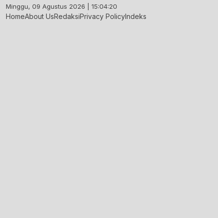
Skip
Minggu, 09 Agustus 2026 | 15:04:21
to
Home
About Us
Redaksi
Privacy Policy
Indeks
content