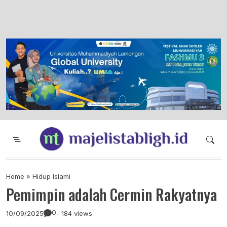
Majelis Tabligh Muhammadiyah
Syiar Dakwah Islam Berkemajuan dan
Menggembirakan
Home
»
Hidup Islami
Pemimpin adalah Cermin Rakyatnya
0
10/09/2025
- 184 views