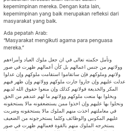
kepemimpinan mereka. Dengan kata lain,
kepemimpinan yang baik merupakan refleksi dari
masyarakat yang baik.
Ada pepatah Arab:
“Masyarakat mengikuti agama para penguasa
mereka.”
وتأمل حكمته تعالى في ان جعل ملوك العباد وأمراءهم
وولاتهم من جنس اعمالهم بل كأن أعمالهم ظهرت في صور
ولاتهم وملوكهم فإن ساتقاموا استقامت ملوكهم وإن عدلوا
عدلت عليهم وإن جاروا جارت ملوكهم وولاتهم وإن ظهر فيهم
المكر والخديعة فولاتهم كذلك وإن منعوا حقوق الله لديهم
وبخلوا بها منعت ملوكهم وولاتهم ما لهم عندهم من الحق
ونحلوا بها عليهم وإن اخذوا ممن يستضعفونه مالا يستحقونه
في معاملتهم اخذت منهم الملوك مالا يستحقونه وضربت
عليهم المكوس والوظائف وكلما يستخرجونه من الضعيف
يستخرجه الملوك منهم بالقوة فعمالهم ظهرت في صور