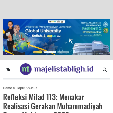
Majelis Tabligh Muhammadiyah
Syiar Dakwah Islam Berkemajuan dan
Menggembirakan
Home
»
Topik Khusus
Refleksi Milad 113: Menakar
Realisasi Gerakan Muhammadiyah