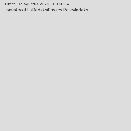
Skip
Jumat, 07 Agustus 2026 | 03:58:35
to
Home
About Us
Redaksi
Privacy Policy
Indeks
content