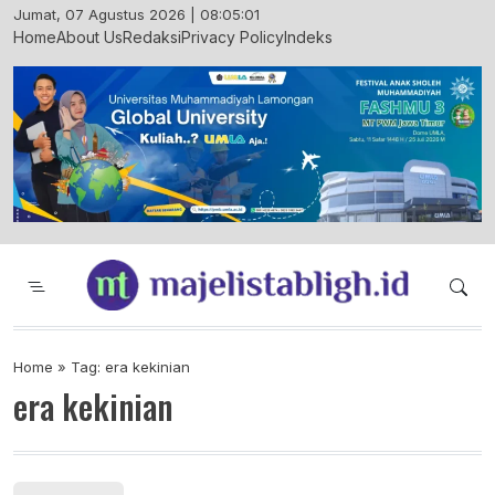
Skip
Jumat, 07 Agustus 2026 | 08:05:02
to
Home
About Us
Redaksi
Privacy Policy
Indeks
content
Majelis Tabligh Muhammadiyah
Syiar Dakwah Islam Berkemajuan dan
Menggembirakan
Home
»
Tag: era kekinian
era kekinian