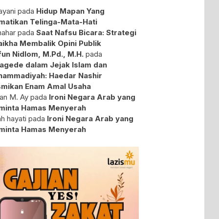
yani
pada
Hidup Mapan Yang
atikan Telinga-Mata-Hati
ahar
pada
Saat Nafsu Bicara: Strategi
aikha Membalik Opini Publik
fun Nidlom, M.Pd., M.H.
pada
agede dalam Jejak Islam dan
ammadiyah: Haedar Nashir
mikan Enam Amal Usaha
an M. Ay
pada
Ironi Negara Arab yang
minta Hamas Menyerah
ah hayati
pada
Ironi Negara Arab yang
minta Hamas Menyerah