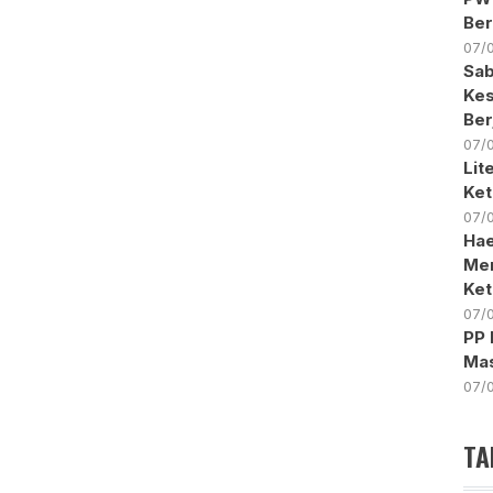
Ber
07/
Sab
Kes
Ber
07/
Lit
Ket
07/
Hae
Men
Ke
07/
PP 
Mas
07/
TA