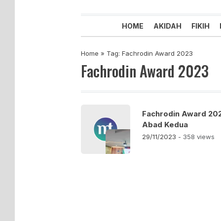
Majelis Tabligh Muhammadiyah
Syiar Dakwah Islam Berkemaju
HOME
AKIDAH
FIKIH
Home
»
Tag: Fachrodin Award 2023
Fachrodin Award 2023
Fachrodin Award 202
Abad Kedua
29/11/2023
- 358 views