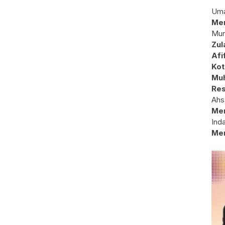
Uma
Mem
Mun
Zul
Afi
Kot
Muh
Res
Ahs
Me
Ind
Me