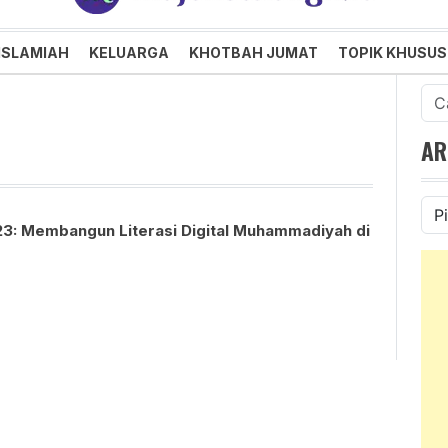
an dan Menggembirakan
ISLAMIAH
KELUARGA
KHOTBAH JUMAT
TOPIK KHUSUS
Cari
untu
AR
Ars
3: Membangun Literasi Digital Muhammadiyah di