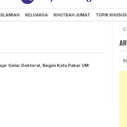
an dan Menggembirakan
ISLAMIAH
KELUARGA
KHOTBAH JUMAT
TOPIK KHUSUS
Cari
untu
AR
Ars
ejar Gelar Doktoral, Begini Kata Pakar UM