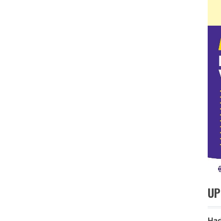
UP
Had