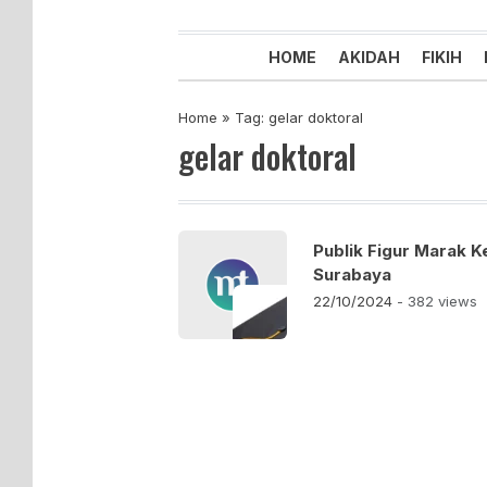
Majelis Tabligh Muhammadiyah
Syiar Dakwah Islam Berkemaju
HOME
AKIDAH
FIKIH
Home
»
Tag: gelar doktoral
gelar doktoral
Publik Figur Marak K
Surabaya
22/10/2024
- 382 views