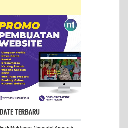
DATE TERBARU
ir di Muktamar Nasyiatul Aisyiyah,