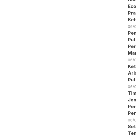
Eco
Pra
Keb
06/
Pem
Put
Pen
Ma
06/
Ket
Ari
Put
06/
Ti
Jen
Pe
Per
06/
Set
Tem