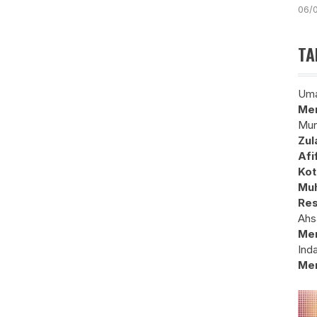
06/
TA
Uma
Mem
Mun
Zul
Afi
Kot
Muh
Res
Ahs
Me
Ind
Me