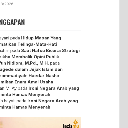
08/2026
NGGAPAN
yani
pada
Hidup Mapan Yang
atikan Telinga-Mata-Hati
ahar
pada
Saat Nafsu Bicara: Strategi
aikha Membalik Opini Publik
fun Nidlom, M.Pd., M.H.
pada
agede dalam Jejak Islam dan
ammadiyah: Haedar Nashir
mikan Enam Amal Usaha
an M. Ay
pada
Ironi Negara Arab yang
minta Hamas Menyerah
ah hayati
pada
Ironi Negara Arab yang
minta Hamas Menyerah