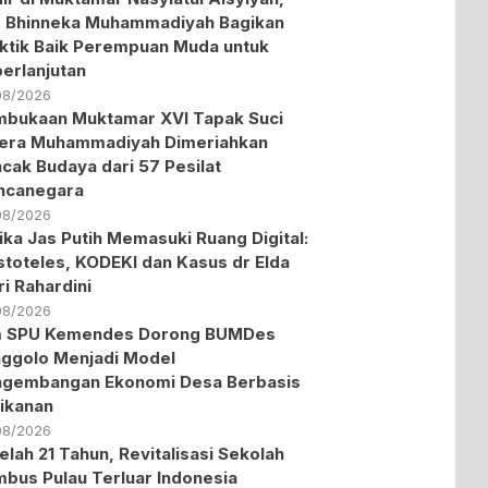
 Bhinneka Muhammadiyah Bagikan
ktik Baik Perempuan Muda untuk
erlanjutan
08/2026
bukaan Muktamar XVI Tapak Suci
era Muhammadiyah Dimeriahkan
cak Budaya dari 57 Pesilat
ncanegara
08/2026
ika Jas Putih Memasuki Ruang Digital:
stoteles, KODEKI dan Kasus dr Elda
ri Rahardini
08/2026
m SPU Kemendes Dorong BUMDes
ggolo Menjadi Model
ngembangan Ekonomi Desa Berbasis
ikanan
08/2026
elah 21 Tahun, Revitalisasi Sekolah
bus Pulau Terluar Indonesia