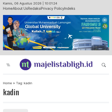
Skip
Kamis, 06 Agustus 2026 | 10:01:25
to
Home
About Us
Redaksi
Privacy Policy
Indeks
content
Majelis Tabligh Muhammadiyah
Syiar Dakwah Islam Berkemajuan dan
Menggembirakan
Home
»
Tag: kadin
kadin