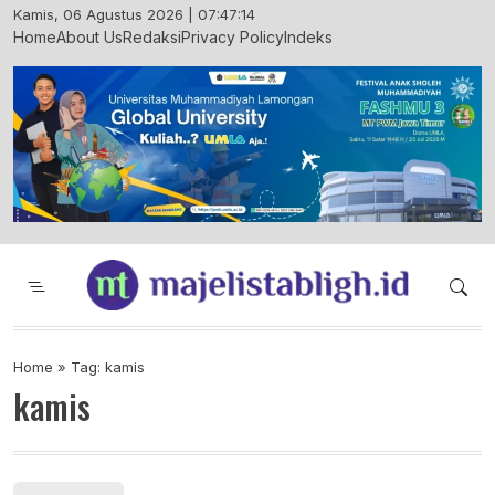
Skip
Kamis, 06 Agustus 2026 | 07:47:14
to
Home
About Us
Redaksi
Privacy Policy
Indeks
content
Majelis Tabligh Muhammadiyah
Syiar Dakwah Islam Berkemajuan dan
Menggembirakan
Home
»
Tag: kamis
kamis