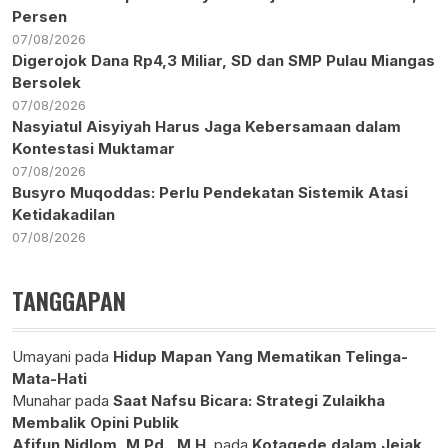
Persen
07/08/2026
Digerojok Dana Rp4,3 Miliar, SD dan SMP Pulau Miangas
Bersolek
07/08/2026
Nasyiatul Aisyiyah Harus Jaga Kebersamaan dalam
Kontestasi Muktamar
07/08/2026
Busyro Muqoddas: Perlu Pendekatan Sistemik Atasi
Ketidakadilan
07/08/2026
TANGGAPAN
Umayani
pada
Hidup Mapan Yang Mematikan Telinga-
Mata-Hati
Munahar
pada
Saat Nafsu Bicara: Strategi Zulaikha
Membalik Opini Publik
Afifun Nidlom, M.Pd., M.H.
pada
Kotagede dalam Jejak