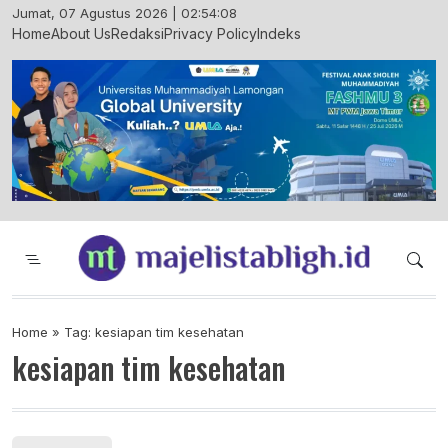
Skip
Jumat, 07 Agustus 2026 | 02:54:09
to
Home
About Us
Redaksi
Privacy Policy
Indeks
content
Majelis Tabligh Muhammadiyah
Syiar Dakwah Islam Berkemajuan dan
Menggembirakan
Home
»
Tag: kesiapan tim kesehatan
kesiapan tim kesehatan