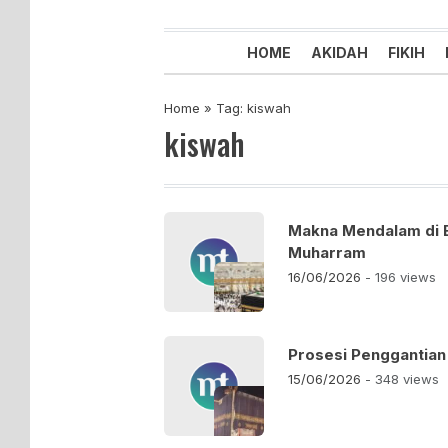
Majelis Tabligh Muhammadiyah
Syiar Dakwah Islam Berkemaju
HOME
AKIDAH
FIKIH
Home
»
Tag: kiswah
kiswah
Makna Mendalam di B
Muharram
16/06/2026
- 196 views
Prosesi Penggantia
15/06/2026
- 348 views