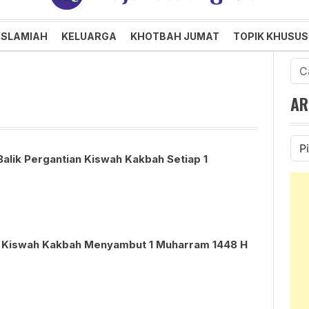
an dan Menggembirakan
ISLAMIAH
KELUARGA
KHOTBAH JUMAT
TOPIK KHUSUS
Cari
untu
AR
Ars
alik Pergantian Kiswah Kakbah Setiap 1
n Kiswah Kakbah Menyambut 1 Muharram 1448 H