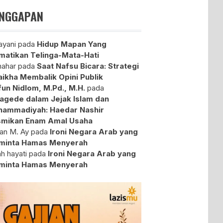
NGGAPAN
yani
pada
Hidup Mapan Yang
atikan Telinga-Mata-Hati
ahar
pada
Saat Nafsu Bicara: Strategi
aikha Membalik Opini Publik
fun Nidlom, M.Pd., M.H.
pada
agede dalam Jejak Islam dan
ammadiyah: Haedar Nashir
mikan Enam Amal Usaha
an M. Ay
pada
Ironi Negara Arab yang
minta Hamas Menyerah
ah hayati
pada
Ironi Negara Arab yang
minta Hamas Menyerah