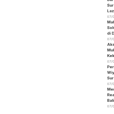
Sur
Laz
07/
Ma
Sol
di 
07/
Aks
Muk
Kek
07/
Per
Wiy
Sur
07/
Men
Rea
Bal
07/