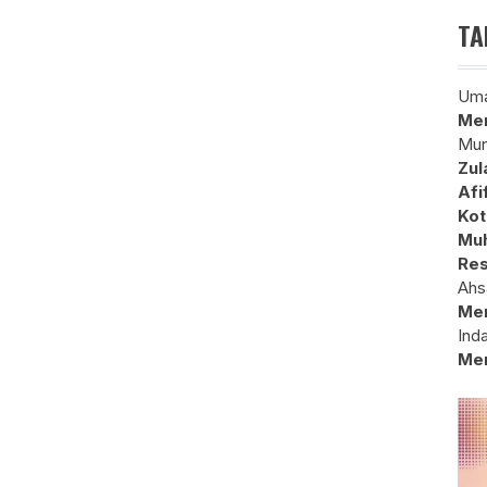
TA
Uma
Mem
Mun
Zul
Afi
Kot
Muh
Res
Ahs
Me
Ind
Me