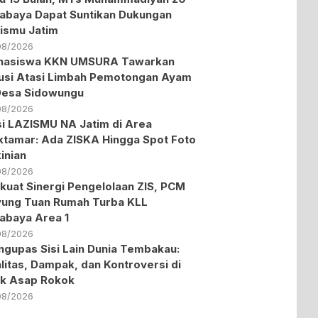
abaya Dapat Suntikan Dukungan
ismu Jatim
08/2026
hasiswa KKN UMSURA Tawarkan
usi Atasi Limbah Pemotongan Ayam
Desa Sidowungu
08/2026
i LAZISMU NA Jatim di Area
tamar: Ada ZISKA Hingga Spot Foto
inian
08/2026
kuat Sinergi Pengelolaan ZIS, PCM
ung Tuan Rumah Turba KLL
abaya Area 1
08/2026
gupas Sisi Lain Dunia Tembakau:
litas, Dampak, dan Kontroversi di
ik Asap Rokok
08/2026