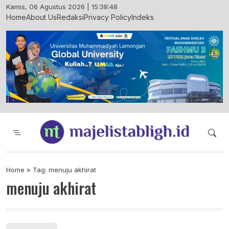
Skip
Kamis, 06 Agustus 2026 | 15:38:48
to
Home
About Us
Redaksi
Privacy Policy
Indeks
content
Majelis Tabligh Muhammadiyah
Syiar Dakwah Islam Berkemajuan dan
Menggembirakan
Home
»
Tag: menuju akhirat
menuju akhirat