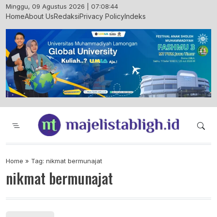
Skip
Minggu, 09 Agustus 2026 | 07:08:45
to
Home
About Us
Redaksi
Privacy Policy
Indeks
content
Majelis Tabligh Muhammadiyah
Syiar Dakwah Islam Berkemajuan dan
Menggembirakan
Home
»
Tag: nikmat bermunajat
nikmat bermunajat