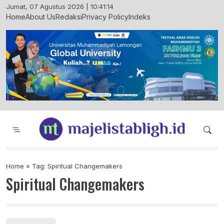
Skip
Jumat, 07 Agustus 2026 | 10:41:14
to
Home
About Us
Redaksi
Privacy Policy
Indeks
content
Majelis Tabligh Muhammadiyah
Syiar Dakwah Islam Berkemajuan dan
Menggembirakan
Home
»
Tag: Spiritual Changemakers
Spiritual Changemakers