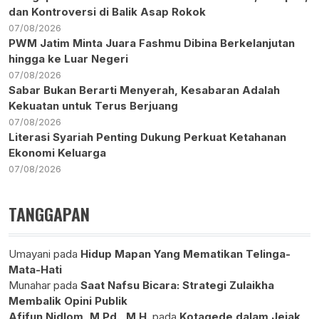
dan Kontroversi di Balik Asap Rokok
07/08/2026
PWM Jatim Minta Juara Fashmu Dibina Berkelanjutan
hingga ke Luar Negeri
07/08/2026
Sabar Bukan Berarti Menyerah, Kesabaran Adalah
Kekuatan untuk Terus Berjuang
07/08/2026
Literasi Syariah Penting Dukung Perkuat Ketahanan
Ekonomi Keluarga
07/08/2026
TANGGAPAN
Umayani
pada
Hidup Mapan Yang Mematikan Telinga-
Mata-Hati
Munahar
pada
Saat Nafsu Bicara: Strategi Zulaikha
Membalik Opini Publik
Afifun Nidlom, M.Pd., M.H.
pada
Kotagede dalam Jejak