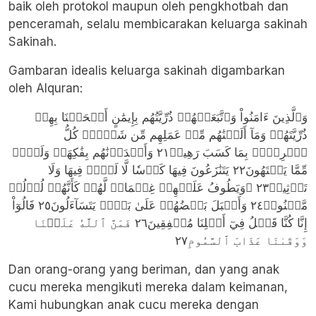
baik oleh protokol maupun oleh pengkhotbah dan
penceramah, selalu membicarakan keluarga sakinah
Sakinah.
Gambaran idealis keluarga sakinah digambarkan
oleh Alquran:
وَٱلَّذِينَ ءَامَنُواْ وَٱتَّبَعَتۡهُمۡ ذُرِّيَّتُهُم بِإِيمَٰنٍ أَلۡحَقۡنَا بِهِمۡ
ذُرِّيَّتَهُمۡ وَمَآ أَلَتۡنَٰهُم مِّنۡ عَمَلِهِم مِّن شَيۡءٖۚ كُلُّ
ٱمۡرِيِٕۢ بِمَا كَسَبَ رَهِينٞ٢١ وَأَمۡدَدۡنَٰهُم بِفَٰكِهَةٖ وَلَحۡمٖ
مِّمَّا يَشۡتَهُونَ٢٢ يَتَنَٰزَعُونَ فِيهَا كَأۡسٗا لَّا لَغۡوٞ فِيهَا وَلَا
تَأۡثِيمٞ٢٣ ۞وَيَطُوفُ عَلَيۡهِمۡ غِلۡمَانٞ لَّهُمۡ كَأَنَّهُمۡ لُؤۡلُؤٞ
مَّكۡنُونٞ٢٤ وَأَقۡبَلَ بَعۡضُهُمۡ عَلَىٰ بَعۡضٖ يَتَسَآءَلُونَ٢٥ قَالُوٓاْ
إِنَّا كُنَّا قَبۡلُ فِيٓ أَهۡلِنَا مُشۡفِقِينَ٢٦ فَمَنَّ ٱللَّهُ عَلَيۡنَا
وَوَقَىٰنَا عَذَابَ ٱلسَّمُومِ٢٧
Dan orang-orang yang beriman, dan yang anak
cucu mereka mengikuti mereka dalam keimanan,
Kami hubungkan anak cucu mereka dengan