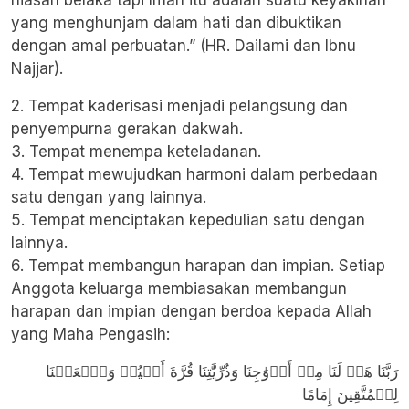
hiasan belaka tapi Iman itu adalah suatu keyakinan
yang menghunjam dalam hati dan dibuktikan
dengan amal perbuatan.” (HR. Dailami dan Ibnu
Najjar).
2. Tempat kaderisasi menjadi pelangsung dan
penyempurna gerakan dakwah.
3. Tempat menempa keteladanan.
4. Tempat mewujudkan harmoni dalam perbedaan
satu dengan yang lainnya.
5. Tempat menciptakan kepedulian satu dengan
lainnya.
6. Tempat membangun harapan dan impian. Setiap
Anggota keluarga membiasakan membangun
harapan dan impian dengan berdoa kepada Allah
yang Maha Pengasih:
رَبَّنَا هَبۡ لَنَا مِنۡ أَزۡوَٰجِنَا وَذُرِّيَّٰتِنَا قُرَّةَ أَعۡيُنٖ وَٱجۡعَلۡنَا
لِلۡمُتَّقِينَ إِمَامًا