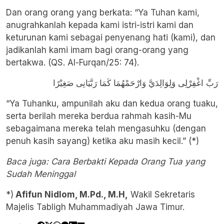
Dan orang orang yang berkata: “Ya Tuhan kami,
anugrahkanlah kepada kami istri-istri kami dan
keturunan kami sebagai penyenang hati (kami), dan
jadikanlah kami imam bagi orang-orang yang
bertakwa. (QS. Al-Furqan/25: 74).
رَبِّ اغْفِرْلِى وَلِوَالِدَيَّ وَارْحَمْهُمَا كَمَا رَبَّيَانِى صَغِيْرًا
“Ya Tuhanku, ampunilah aku dan kedua orang tuaku,
serta berilah mereka berdua rahmah kasih-Mu
sebagaimana mereka telah mengasuhku (dengan
penuh kasih sayang) ketika aku masih kecil.” (*)
Baca juga:
Cara Berbakti Kepada Orang Tua yang
Sudah Meninggal
*)
Afifun Nidlom, M.Pd., M.H,
Wakil Sekretaris
Majelis Tabligh Muhammadiyah Jawa Timur.