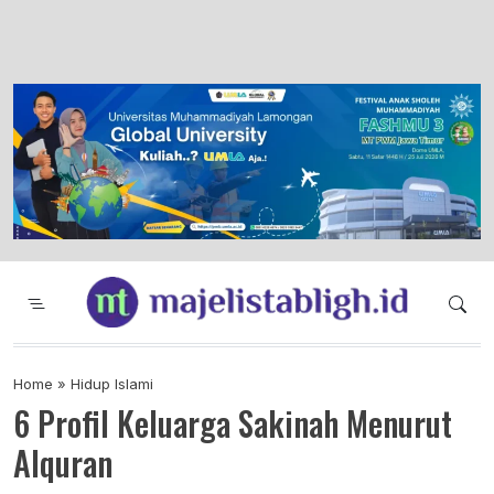
Majelis Tabligh Muhammadiyah
Syiar Dakwah Islam Berkemajuan dan
Menggembirakan
Home
»
Hidup Islami
6 Profil Keluarga Sakinah Menurut
Alquran