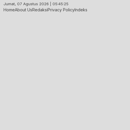
Skip
Jumat, 07 Agustus 2026 | 05:45:26
to
Home
About Us
Redaksi
Privacy Policy
Indeks
content