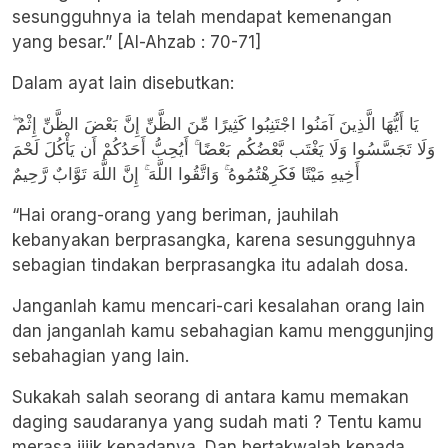
sesungguhnya ia telah mendapat kemenangan
yang besar.” [Al-Ahzab : 70-71]
Dalam ayat lain disebutkan:
يَا أَيُّهَا الَّذِينَ آمَنُوا اجْتَنِبُوا كَثِيرًا مِّنَ الظَّنِّ إِنَّ بَعْضَ الظَّنِّ إِثْمٌ ۖ
وَلَا تَجَسَّسُوا وَلَا يَغْتَب بَّعْضُكُم بَعْضًا ۚ أَيُحِبُّ أَحَدُكُمْ أَن يَأْكُلَ لَحْمَ
أَخِيهِ مَيْتًا فَكَرِهْتُمُوهُ ۚ وَاتَّقُوا اللَّهَ ۚ إِنَّ اللَّهَ تَوَّابٌ رَّحِيمٌ
“Hai orang-orang yang beriman, jauhilah
kebanyakan berprasangka, karena sesungguhnya
sebagian tindakan berprasangka itu adalah dosa.
Janganlah kamu mencari-cari kesalahan orang lain
dan janganlah kamu sebahagian kamu menggunjing
sebahagian yang lain.
Sukakah salah seorang di antara kamu memakan
daging saudaranya yang sudah mati ? Tentu kamu
merasa jijik kepadanya. Dan bertakwalah kepada