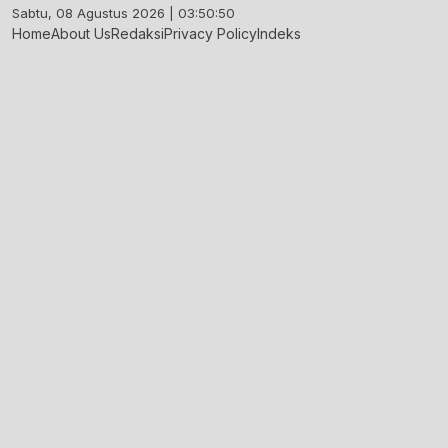
Skip
Sabtu, 08 Agustus 2026 | 03:50:51
to
Home
About Us
Redaksi
Privacy Policy
Indeks
content