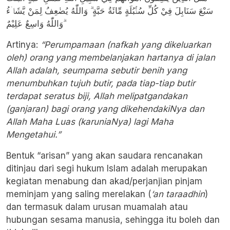
سَبْعَ سَنَابِلَ فِيْ كُلِّ سُنْۢبُلَةٍ مِّائَةُ حَبَّةٍ ۗ وَاللّٰهُ يُضٰعِفُ لِمَنْ يَّشَاۤءُ
ۗوَاللّٰهُ وَاسِعٌ عَلِيْمٌ
Artinya:
“Perumpamaan (nafkah yang dikeluarkan
oleh) orang yang membelanjakan hartanya di jalan
Allah adalah, seumpama sebutir benih yang
menumbuhkan tujuh butir, pada tiap-tiap butir
terdapat seratus biji, Allah melipatgandakan
(ganjaran) bagi orang yang dikehendakiNya dan
Allah Maha Luas (karuniaNya) lagi Maha
Mengetahui.”
Bentuk “arisan” yang akan saudara rencanakan
ditinjau dari segi hukum Islam adalah merupakan
kegiatan menabung dan akad/perjanjian pinjam
meminjam yang saling merelakan (
‘an taraadhin
)
dan termasuk dalam urusan muamalah atau
hubungan sesama manusia, sehingga itu boleh dan