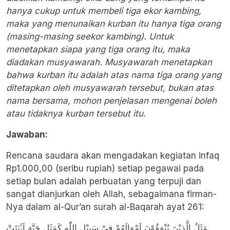
hanya cukup untuk membeli tiga ekor kambing,
maka yang menunaikan kurban itu hanya tiga orang
(masing-masing seekor kambing). Untuk
menetapkan siapa yang tiga orang itu, maka
diadakan musyawarah. Musyawarah menetapkan
bahwa kurban itu adalah atas nama tiga orang yang
ditetapkan oleh musyawarah tersebut, bukan atas
nama bersama, mohon penjelasan mengenai boleh
atau tidaknya kurban tersebut itu.
Jawaban:
Rencana saudara akan mengadakan kegiatan infaq
Rp1.000,00 (seribu rupiah) setiap pegawai pada
setiap bulan adalah perbuatan yang terpuji dan
sangat dianjurkan oleh Allah, sebagaimana firman-
Nya dalam al-Qur’an surah al-Baqarah ayat 261:
مَثَلُ الَّذِيْنَ يُنْفِقُوْنَ اَمْوَالَهُمْ فِيْ سَبِيْلِ اللّٰهِ كَمَثَلِ حَبَّةٍ اَنْۢبَتَتْ