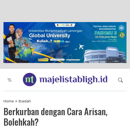
Majelis Tabligh Muhammadiyah
Syiar Dakwah Islam Berkemajuan dan
Menggembirakan
Home
»
Ibadah
Berkurban dengan Cara Arisan,
Bolehkah?