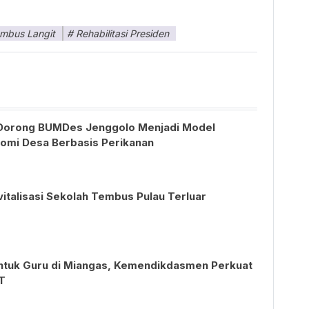
mbus Langit
Rehabilitasi Presiden
Dorong BUMDes Jenggolo Menjadi Model
mi Desa Berbasis Perikanan
vitalisasi Sekolah Tembus Pulau Terluar
ntuk Guru di Miangas, Kemendikdasmen Perkuat
T