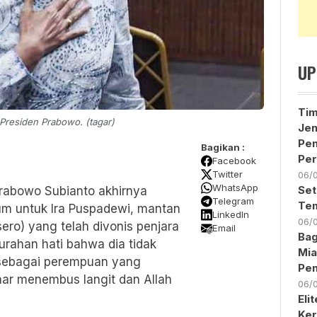
UP
Ti
i Presiden Prabowo. (tagar)
Jen
Pe
Bagikan :
Per
Facebook
Twitter
06/
WhatsApp
Set
Prabowo Subianto akhirnya
Telegram
Tem
um untuk Ira Puspadewi, mantan
LinkedIn
06/
sero) yang telah divonis penjara
Email
Bag
urahan hati bahwa dia tidak
Mia
i sebagai perempuan yang
Pen
nar menembus langit dan Allah
06/
Eli
Ker