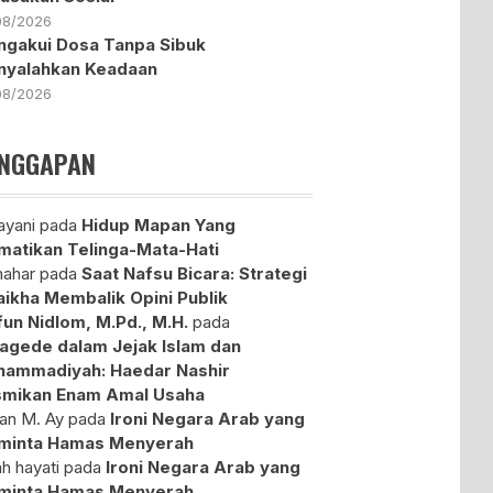
08/2026
gakui Dosa Tanpa Sibuk
nyalahkan Keadaan
08/2026
NGGAPAN
yani
pada
Hidup Mapan Yang
atikan Telinga-Mata-Hati
ahar
pada
Saat Nafsu Bicara: Strategi
aikha Membalik Opini Publik
fun Nidlom, M.Pd., M.H.
pada
agede dalam Jejak Islam dan
ammadiyah: Haedar Nashir
mikan Enam Amal Usaha
an M. Ay
pada
Ironi Negara Arab yang
minta Hamas Menyerah
ah hayati
pada
Ironi Negara Arab yang
minta Hamas Menyerah