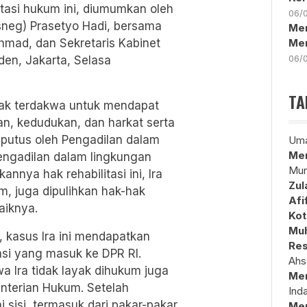
itasi hukum ini, diumumkan oleh
06/
sneg) Prasetyo Hadi, bersama
Men
hmad, dan Sekretaris Kabinet
Me
06/
den, Jakarta, Selasa
TA
 hak terdakwa untuk mendapat
, kedudukan, dan harkat serta
iputus oleh Pengadilan dalam
Uma
Mem
Pengadilan dalam lingkungan
Mun
nnya hak rehabilitasi ini, Ira
Zul
, juga dipulihkan hak-hak
Afi
aiknya.
Kot
Muh
 kasus Ira ini mendapatkan
Res
asi yang masuk ke DPR RI.
Ahs
wa Ira tidak layak dihukum juga
Me
nterian Hukum. Setelah
Ind
 sisi, termasuk dari pakar-pakar
Me