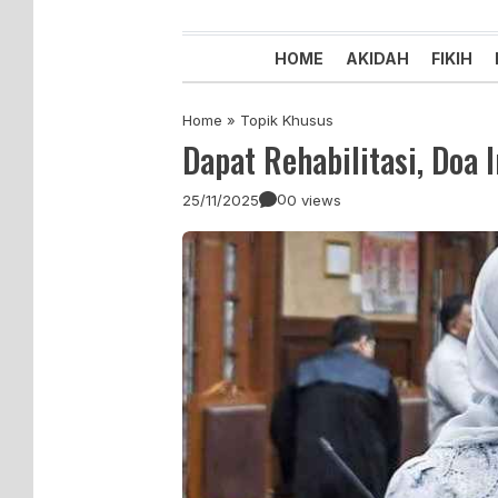
Majelis Tabligh Muhammadiyah
Syiar Dakwah Islam Berkemaju
HOME
AKIDAH
FIKIH
Home
»
Topik Khusus
Dapat Rehabilitasi, Doa
0
25/11/2025
0 views