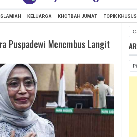
an dan Menggembirakan
ISLAMIAH
KELUARGA
KHOTBAH JUMAT
TOPIK KHUSUS
Cari
untu
 Ira Puspadewi Menembus Langit
AR
Ars