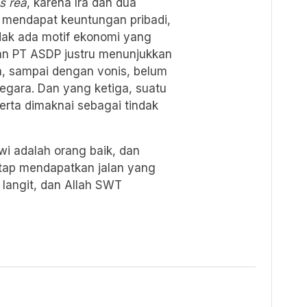
s rea
, karena Ira dan dua
k mendapat keuntungan pribadi,
idak ada motif ekonomi yang
ukan PT ASDP justru menunjukkan
a, sampai dengan vonis, belum
negara. Dan yang ketiga, suatu
merta dimaknai sebagai tindak
wi adalah orang baik, dan
etap mendapatkan jalan yang
 langit, dan Allah SWT
)