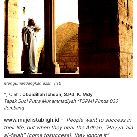
Mengumandangkan azan. (ist)
*) Oleh :
Ubaidillah Ichsan, S.Pd. K. Mdy
Tapak Suci Putra Muhammadiyah (TSPM) Pimda 030
Jombang
www.majelistabligh.id -
“
People want to success in
their life, but when they hear the Adhan, “Hayya ‘ala
aI-falah” (come tosuccess), they ignore it”