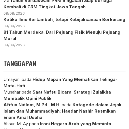
72 Tahun Berdakwah: PRM Singasari Siap berlaga
Kembali di CRM Tingkat Jawa Tengah
08/08/2026
Ketika Ilmu Bertambah, tetapi Kebijaksanaan Berkurang
08/08/2026
81 Tahun Merdeka: Dari Pejuang Fisik Menuju Pejuang
Moral
08/08/2026
TANGGAPAN
Umayani
pada
Hidup Mapan Yang Mematikan Telinga-
Mata-Hati
Munahar
pada
Saat Nafsu Bicara: Strategi Zulaikha
Membalik Opini Publik
Afifun Nidlom, M.Pd., M.H.
pada
Kotagede dalam Jejak
Islam dan Muhammadiyah: Haedar Nashir Resmikan
Enam Amal Usaha
Ahsan M. Ay
pada
Ironi Negara Arab yang Meminta