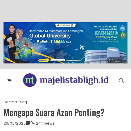
Majelis Tabligh Muhammadiyah
Syiar Dakwah Islam Berkemajuan dan
Menggembirakan
Home
»
Blog
Mengapa Suara Azan Penting?
0
26/08/2025
- 244 views