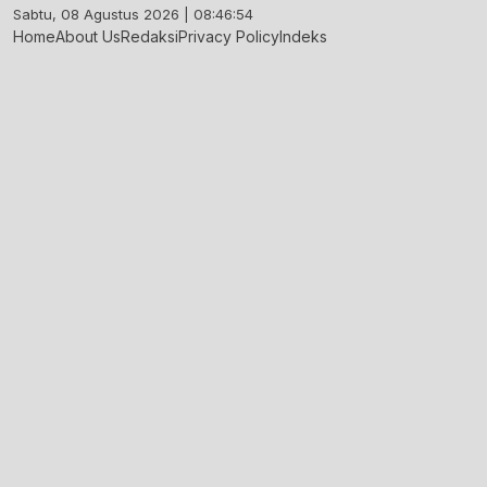
Skip
Sabtu, 08 Agustus 2026 | 08:46:54
to
Home
About Us
Redaksi
Privacy Policy
Indeks
content