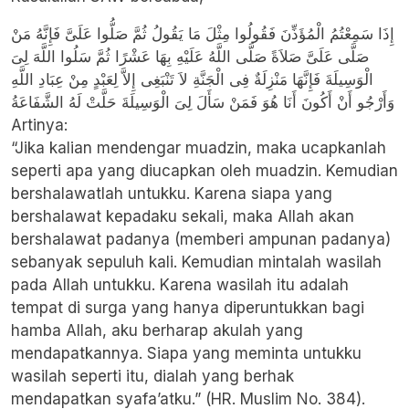
إِذَا سَمِعْتُمُ الْمُؤَذِّنَ فَقُولُوا مِثْلَ مَا يَقُولُ ثُمَّ صَلُّوا عَلَىَّ فَإِنَّهُ مَنْ
صَلَّى عَلَىَّ صَلاَةً صَلَّى اللَّهُ عَلَيْهِ بِهَا عَشْرًا ثُمَّ سَلُوا اللَّهَ لِىَ
الْوَسِيلَةَ فَإِنَّهَا مَنْزِلَةٌ فِى الْجَنَّةِ لاَ تَنْبَغِى إِلاَّ لِعَبْدٍ مِنْ عِبَادِ اللَّهِ
وَأَرْجُو أَنْ أَكُونَ أَنَا هُوَ فَمَنْ سَأَلَ لِىَ الْوَسِيلَةَ حَلَّتْ لَهُ الشَّفَاعَةُ
Artinya:
“Jika kalian mendengar muadzin, maka ucapkanlah
seperti apa yang diucapkan oleh muadzin. Kemudian
bershalawatlah untukku. Karena siapa yang
bershalawat kepadaku sekali, maka Allah akan
bershalawat padanya (memberi ampunan padanya)
sebanyak sepuluh kali. Kemudian mintalah wasilah
pada Allah untukku. Karena wasilah itu adalah
tempat di surga yang hanya diperuntukkan bagi
hamba Allah, aku berharap akulah yang
mendapatkannya. Siapa yang meminta untukku
wasilah seperti itu, dialah yang berhak
mendapatkan syafa’atku.” (HR. Muslim No. 384).