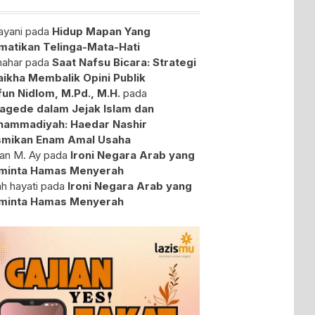
yani
pada
Hidup Mapan Yang
atikan Telinga-Mata-Hati
ahar
pada
Saat Nafsu Bicara: Strategi
aikha Membalik Opini Publik
fun Nidlom, M.Pd., M.H.
pada
agede dalam Jejak Islam dan
ammadiyah: Haedar Nashir
mikan Enam Amal Usaha
an M. Ay
pada
Ironi Negara Arab yang
minta Hamas Menyerah
ah hayati
pada
Ironi Negara Arab yang
minta Hamas Menyerah