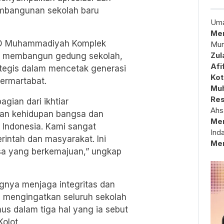
embangunan sekolah baru
Uma
Mem
D Muhammadiyah Komplek
Mun
Zul
ik membangun gedung sekolah,
Afi
tegis dalam mencetak generasi
Kot
ermartabat.
Muh
Res
gian dari ikhtiar
Ahs
n kehidupan bangsa dan
Me
Indonesia. Kami sangat
Ind
intah dan masyarakat. Ini
Me
sa yang berkemajuan,” ungkap
ingnya menjaga integritas dan
Ia mengingatkan seluruh sekolah
s dalam tiga hal yang ia sebut
Kolot.