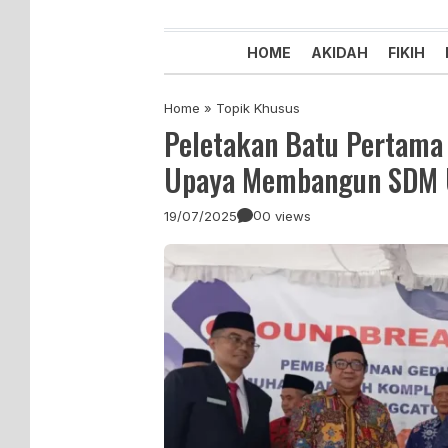
Majelis Tabligh Muhammadiyah
Syiar Dakwah Islam Berkemaju
HOME
AKIDAH
FIKIH
Home
»
Topik Khusus
Peletakan Batu Pertam
Upaya Membangun SDM U
0
19/07/2025
0 views