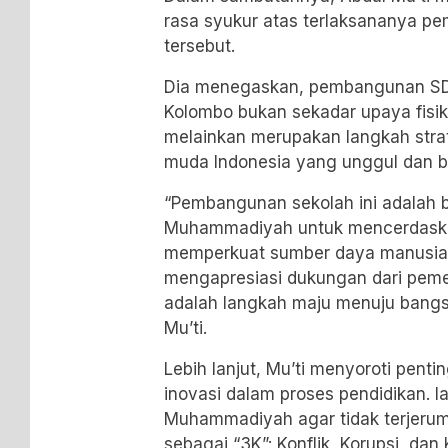
rasa syukur atas terlaksananya p
tersebut.
Dia menegaskan, pembangunan S
Kolombo bukan sekadar upaya fis
melainkan merupakan langkah stra
muda Indonesia yang unggul dan b
“Pembangunan sekolah ini adalah ba
Muhammadiyah untuk mencerdaska
memperkuat sumber daya manusia 
mengapresiasi dukungan dari pemer
adalah langkah maju menuju bang
Mu’ti.
Lebih lanjut, Mu’ti menyoroti pent
inovasi dalam proses pendidikan. 
Muhammadiyah agar tidak terjerumu
sebagai “3K”: Konflik, Korupsi, dan 