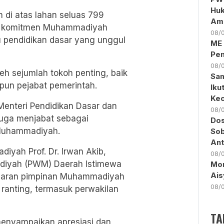
Huk
di atas lahan seluas 799
Am
ari komitmen Muhammadiyah
08/
 pendidikan dasar yang unggul
ME 
Pen
08/
oleh sejumlah tokoh penting, baik
Sam
un pejabat pemerintah.
Iku
Kec
 Menteri Pendidikan Dasar dan
08/
juga menjabat sebagai
Dos
 Muhammadiyah.
Sob
Ant
adiyah
Prof. Dr. Irwan Akib,
08/
diyah (PWM) Daerah Istimewa
Mon
Ais
jajaran pimpinan Muhammadiyah
08/
n ranting, termasuk perwakilan
TA
menyampaikan apresiasi dan