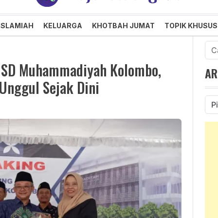
an dan Menggembirakan
ISLAMIAH
KELUARGA
KHOTBAH JUMAT
TOPIK KHUSUS
Cari
untu
a SD Muhammadiyah Kolombo,
AR
nggul Sejak Dini
Ars