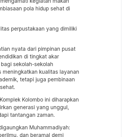
ta mengamati kegiatan makan
mbiasaan pola hidup sehat di
litas perpustakaan yang dimiliki
tian nyata dari pimpinan pusat
didikan di tingkat akar
i bagi sekolah-sekolah
 meningkatkan kualitas layanan
akademik, tetapi juga pembinaan
sehat.
mplek Kolombo ini diharapkan
irkan generasi yang unggul,
dapi tantangan zaman.
 digaungkan Muhammadiyah:
erilmu, dan beramal demi