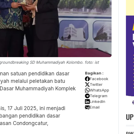
groundbreaking SD Muhammadiyah Kolombo. foto: ist
an satuan pendidikan dasar
Bagikan :
Facebook
yah melalui peletakan batu
Twitter
 Dasar Muhammadiyah Komplek
WhatsApp
Telegram
LinkedIn
Email
, 17 Juli 2025, ini menjadi
UP
angan pendidikan dasar
asan Condongcatur,
PWM