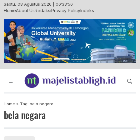
Skip
Sabtu, 08 Agustus 2026 | 06:33:57
to
Home
About Us
Redaksi
Privacy Policy
Indeks
content
Majelis Tabligh Muhammadiyah
Syiar Dakwah Islam Berkemajuan dan
Menggembirakan
Home
»
Tag: bela negara
bela negara