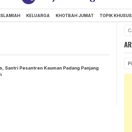
an dan Menggembirakan
ISLAMIAH
KELUARGA
KHOTBAH JUMAT
TOPIK KHUSUS
Cari
untu
AR
Ars
s, Santri Pesantren Kauman Padang Panjang
n