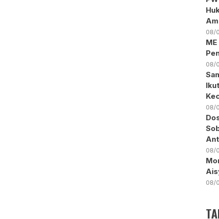
Huk
Am
08/
ME 
Pen
08/
Sam
Iku
Kec
08/
Dos
Sob
Ant
08/
Mon
Ais
08/
TA