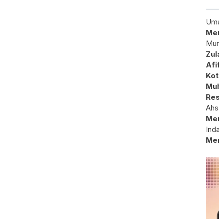
Uma
Mem
Mun
Zul
Afi
Kot
Muh
Res
Ahs
Me
Ind
Me