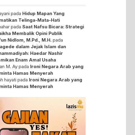
yani
pada
Hidup Mapan Yang
atikan Telinga-Mata-Hati
ahar
pada
Saat Nafsu Bicara: Strategi
aikha Membalik Opini Publik
fun Nidlom, M.Pd., M.H.
pada
agede dalam Jejak Islam dan
ammadiyah: Haedar Nashir
mikan Enam Amal Usaha
an M. Ay
pada
Ironi Negara Arab yang
minta Hamas Menyerah
ah hayati
pada
Ironi Negara Arab yang
minta Hamas Menyerah