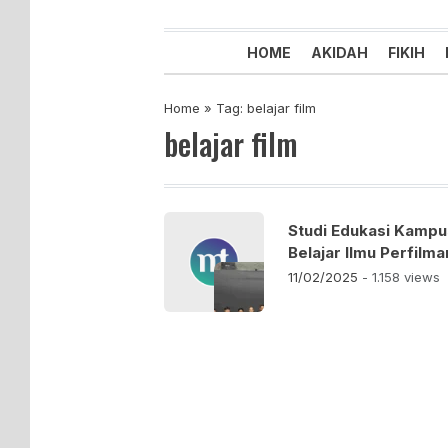
Majelis Tabligh Muhammadiyah
Syiar Dakwah Islam Berkemaju
HOME
AKIDAH
FIKIH
Home
»
Tag: belajar film
belajar film
Studi Edukasi Kampu
Belajar Ilmu Perfilma
11/02/2025
- 1.158 views