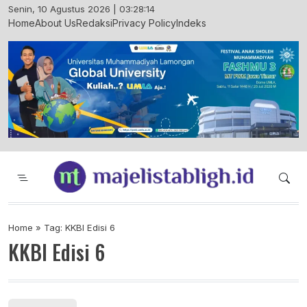
Skip
Senin, 10 Agustus 2026 | 03:28:15
to
Home
About Us
Redaksi
Privacy Policy
Indeks
content
Majelis Tabligh Muhammadiyah
Syiar Dakwah Islam Berkemajuan dan
Menggembirakan
Home
»
Tag: KKBI Edisi 6
KKBI Edisi 6