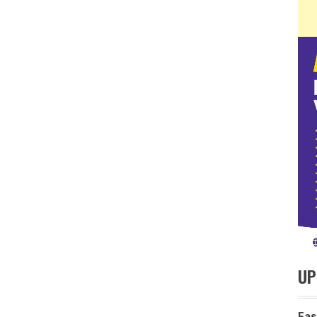
UP
Fas