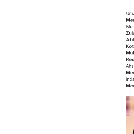
Uma
Mem
Mun
Zul
Afi
Kot
Muh
Res
Ahs
Me
Ind
Me