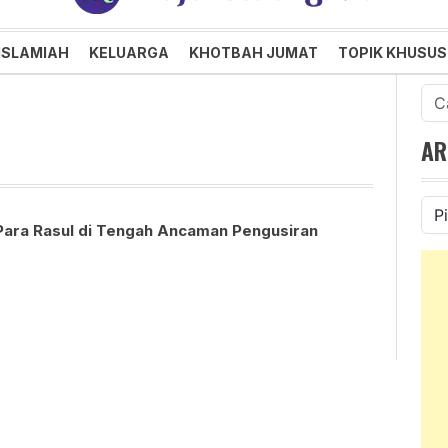
an dan Menggembirakan
ISLAMIAH
KELUARGA
KHOTBAH JUMAT
TOPIK KHUSUS
Cari
untu
AR
Ars
ara Rasul di Tengah Ancaman Pengusiran