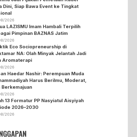
a Dini, Siap Bawa Event ke Tingkat
ional
08/2026
ua LAZISMU Imam Hambali Terpilih
agai Pimpinan BAZNAS Jatim
08/2026
ktik Eco Sociopreneurship di
tamar NA: Olah Minyak Jelantah Jadi
in Aromaterapi
08/2026
an Haedar Nashir: Perempuan Muda
ammadiyah Harus Berilmu, Moderat,
 Berkemajuan
08/2026
lah 13 Formatur PP Nasyiatul Aisyiyah
riode 2026–2030
08/2026
NGGAPAN