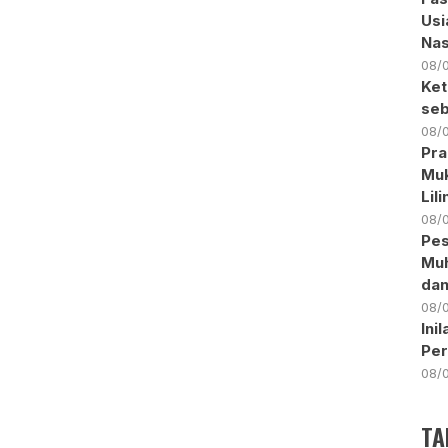
Usi
Nas
08/
Ket
seb
08/
Pra
Muk
Lil
08/
Pes
Muh
dan
08/
Ini
Pe
08/
TA