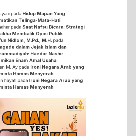
yani
pada
Hidup Mapan Yang
atikan Telinga-Mata-Hati
ahar
pada
Saat Nafsu Bicara: Strategi
aikha Membalik Opini Publik
fun Nidlom, M.Pd., M.H.
pada
agede dalam Jejak Islam dan
ammadiyah: Haedar Nashir
mikan Enam Amal Usaha
an M. Ay
pada
Ironi Negara Arab yang
minta Hamas Menyerah
ah hayati
pada
Ironi Negara Arab yang
minta Hamas Menyerah