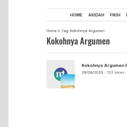
Majelis Tabligh Muhammadiyah
Syiar Dakwah Islam Berkemaju
HOME
AKIDAH
FIKIH
Home
»
Tag: Kokohnya Argumen
Kokohnya Argumen
Kokohnya Argumen P
28/08/2025
- 153 views