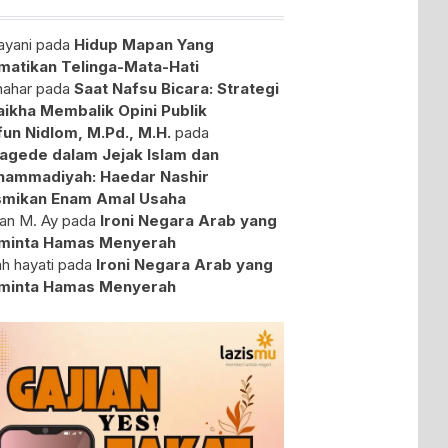
yani
pada
Hidup Mapan Yang
atikan Telinga-Mata-Hati
ahar
pada
Saat Nafsu Bicara: Strategi
aikha Membalik Opini Publik
fun Nidlom, M.Pd., M.H.
pada
agede dalam Jejak Islam dan
ammadiyah: Haedar Nashir
mikan Enam Amal Usaha
an M. Ay
pada
Ironi Negara Arab yang
minta Hamas Menyerah
ah hayati
pada
Ironi Negara Arab yang
minta Hamas Menyerah