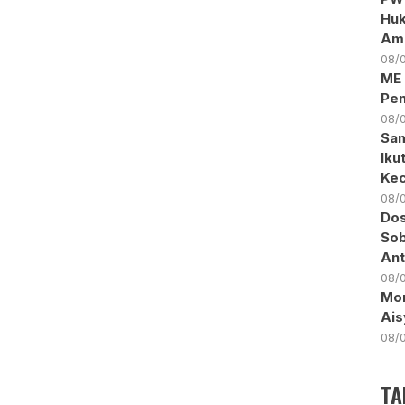
Huk
Am
08/
ME 
Pen
08/
Sam
Iku
Kec
08/
Dos
Sob
Ant
08/
Mon
Ais
08/
TA