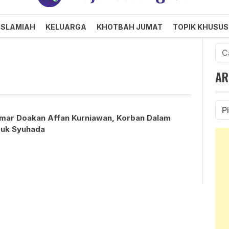
an dan Menggembirakan
ISLAMIAH
KELUARGA
KHOTBAH JUMAT
TOPIK KHUSUS
Cari
untu
AR
Ars
mar Doakan Affan Kurniawan, Korban Dalam
uk Syuhada