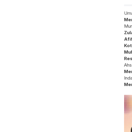
Uma
Mem
Mun
Zul
Afi
Kot
Muh
Res
Ahs
Me
Ind
Me