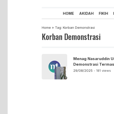
Majelis Tabligh Muhammadiyah
Syiar Dakwah Islam Berkemaju
HOME
AKIDAH
FIKIH
Home
»
Tag: Korban Demonstrasi
Korban Demonstrasi
Menag Nasaruddin U
Demonstrasi Termas
29/08/2025
- 181 views