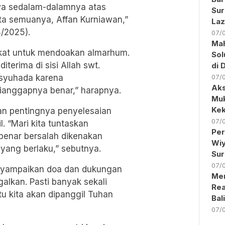
a sedalam-dalamnya atas
Sur
a semuanya, Affan Kurniawan,”
Laz
8/2025).
07/
Ma
kat untuk mendoakan almarhum.
Sol
terima di sisi Allah swt.
di 
 syuhada karena
07/
Aks
ianggapnya benar,” harapnya.
Muk
Kek
an pentingnya penyelesaian
07/
. “Mari kita tuntaskan
Per
benar bersalah dikenakan
Wiy
yang berlaku,” sebutnya.
Sur
07/
nyampaikan doa dan dukungan
Men
alkan. Pasti banyak sekali
Rea
u kita akan dipanggil Tuhan
Bal
.
07/