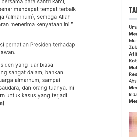
gi bersama para santri kami,
TA
enar mendapat tempat terbaik
arga (almarhum), semoga Allah
an menerima kenyataan ini,”
Uma
Mem
Mun
i perhatian Presiden terhadap
Zul
iawan.
Afi
Kot
siden yang luar biasa
Muh
ang sangat dalam, bahkan
Res
uarga almarhum, sampai
Ahs
audara, dan orang tuanya. Ini
Me
Ind
rn untuk kasus yang terjadi
Me
m)