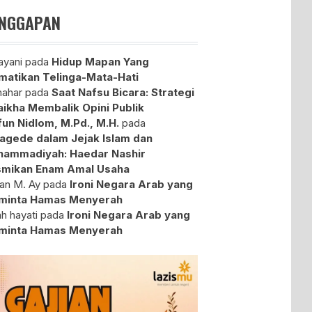
NGGAPAN
yani
pada
Hidup Mapan Yang
atikan Telinga-Mata-Hati
ahar
pada
Saat Nafsu Bicara: Strategi
aikha Membalik Opini Publik
fun Nidlom, M.Pd., M.H.
pada
agede dalam Jejak Islam dan
ammadiyah: Haedar Nashir
mikan Enam Amal Usaha
an M. Ay
pada
Ironi Negara Arab yang
minta Hamas Menyerah
ah hayati
pada
Ironi Negara Arab yang
minta Hamas Menyerah