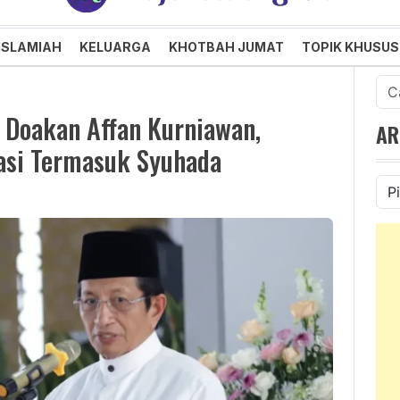
an dan Menggembirakan
ISLAMIAH
KELUARGA
KHOTBAH JUMAT
TOPIK KHUSUS
Cari
untu
Doakan Affan Kurniawan,
AR
asi Termasuk Syuhada
Ars