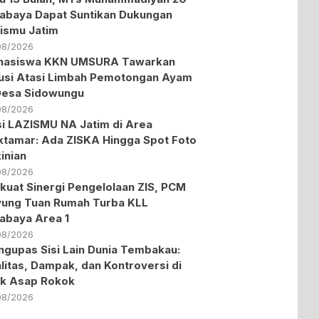
abaya Dapat Suntikan Dukungan
ismu Jatim
08/2026
hasiswa KKN UMSURA Tawarkan
usi Atasi Limbah Pemotongan Ayam
Desa Sidowungu
08/2026
i LAZISMU NA Jatim di Area
tamar: Ada ZISKA Hingga Spot Foto
inian
08/2026
kuat Sinergi Pengelolaan ZIS, PCM
ung Tuan Rumah Turba KLL
abaya Area 1
08/2026
gupas Sisi Lain Dunia Tembakau:
litas, Dampak, dan Kontroversi di
ik Asap Rokok
08/2026