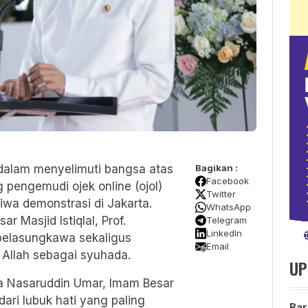
alam menyelimuti bangsa atas
Bagikan :
Facebook
 pengemudi ojek online (ojol)
Twitter
iwa demonstrasi di Jakarta.
WhatsApp
 Masjid Istiqlal, Prof.
Telegram
LinkedIn
elasungkawa sekaligus
Email
Allah sebagai syuhada.
UP
 Saya Nasaruddin Umar, Imam Besar
dari lubuk hati yang paling
Bar