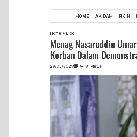
Majelis Tabligh Muhammadiyah
Syiar Dakwah Islam Berkemaju
HOME
AKIDAH
FIKIH
Home
»
Blog
Menag Nasaruddin Umar 
Korban Dalam Demonstr
0
29/08/2025
- 181 views