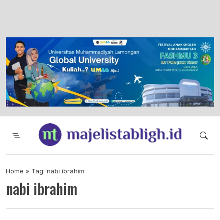
Majelis Tabligh Muhammadiyah
Syiar Dakwah Islam Berkemajuan dan
Menggembirakan
Home
»
Tag: nabi ibrahim
nabi ibrahim