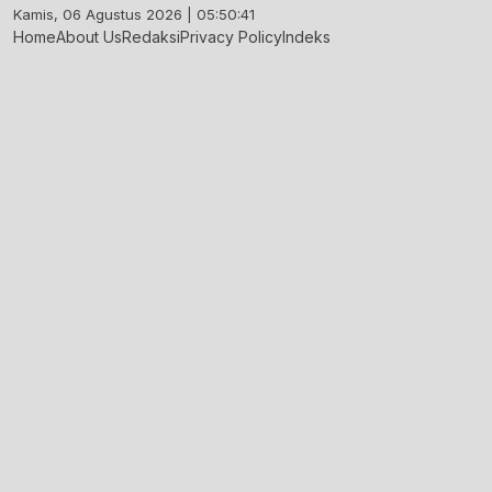
Skip
Kamis, 06 Agustus 2026 | 05:50:41
to
Home
About Us
Redaksi
Privacy Policy
Indeks
content