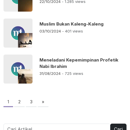
22/10/2024
- 1.285 views
Muslim Bukan Kaleng-Kaleng
03/10/2024
- 401 views
Meneladani Kepemimpinan Profetik
Nabi Ibrahim
31/08/2024
- 725 views
Paginasi
pos
1
2
3
»
Cari