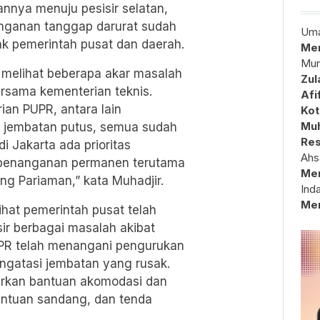
annya menuju pesisir selatan,
nganan tanggap darurat sudah
Uma
ak pemerintah pusat dan daerah.
Mem
Mun
 melihat beberapa akar masalah
Zul
ersama kementerian teknis.
Afi
an PUPR, antara lain
Kot
Muh
 jembatan putus, semua sudah
Res
 Jakarta ada prioritas
Ahs
i penanganan permanen terutama
Me
ang Pariaman,” kata Muhadjir.
Ind
Me
hat pemerintah pusat telah
ir berbagai masalah akibat
UPR telah menangani pengurukan
engatasi jembatan yang rusak.
rkan bantuan akomodasi dan
antuan sandang, dan tenda