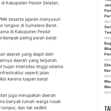
 di Kabupaten Pesisir Selatan,
Jen
Pe
Per
PMK beserta jajaran menyusuri
06/
n longsor di Sumatera Barat.
Set
ama di Kabupaten Pesisir
Tem
rdampak paling parah banjir
06/
Bag
Mia
an daerah yang diapit oleh
Pen
06/
ikannya daerah yang terparah
Eli
t hujan intensitas tinggi selama
Ker
rastruktur seperti jalan
06/
ikis karena luapan banjir
Men
Me
06/
elatan juga merupakan daerah
ana banyak rumah warga rusak
TA
 lumpur, dan tak sedikit