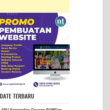
DATE TERBARU
m SPU Kemendes Dorong BUMDes