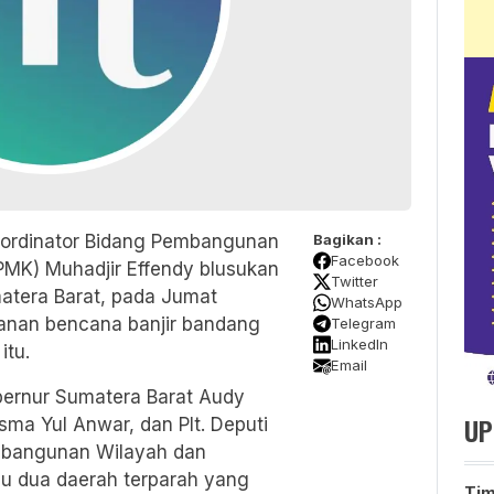
oordinator Bidang Pembangunan
Bagikan :
Facebook
MK) Muhadjir Effendy blusukan
Twitter
atera Barat, pada Jumat
WhatsApp
anan bencana banjir bandang
Telegram
LinkedIn
itu.
Email
bernur Sumatera Barat Audy
UP
sma Yul Anwar, dan Plt. Deputi
mbangunan Wilayah dan
u dua daerah terparah yang
Ti