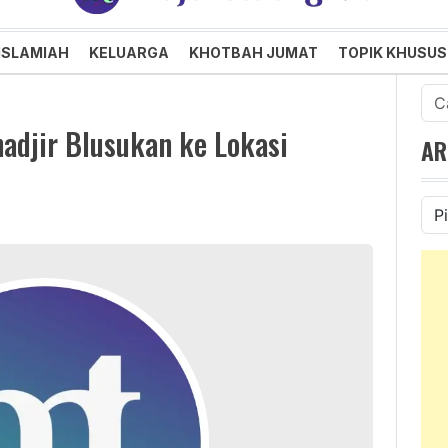
an dan Menggembirakan
ISLAMIAH
KELUARGA
KHOTBAH JUMAT
TOPIK KHUSUS
Cari
untu
adjir Blusukan ke Lokasi
AR
Ars