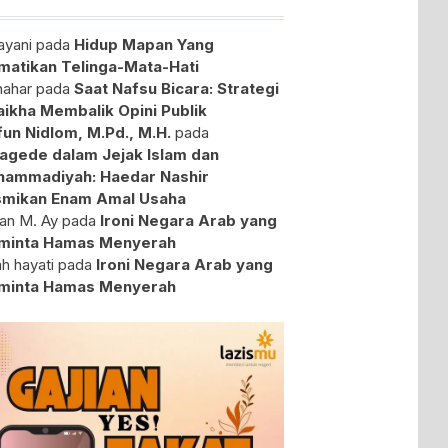
yani
pada
Hidup Mapan Yang
atikan Telinga-Mata-Hati
ahar
pada
Saat Nafsu Bicara: Strategi
aikha Membalik Opini Publik
fun Nidlom, M.Pd., M.H.
pada
agede dalam Jejak Islam dan
ammadiyah: Haedar Nashir
mikan Enam Amal Usaha
an M. Ay
pada
Ironi Negara Arab yang
minta Hamas Menyerah
ah hayati
pada
Ironi Negara Arab yang
minta Hamas Menyerah