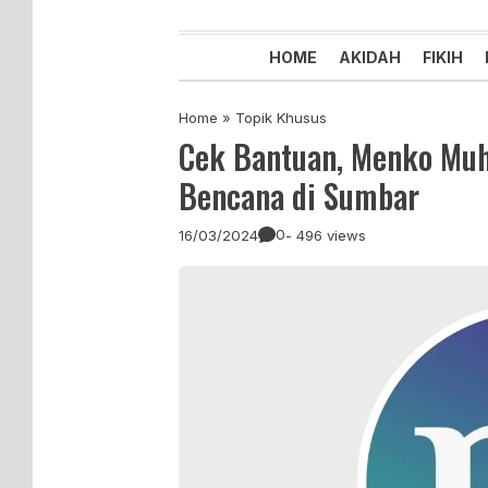
Majelis Tabligh Muhammadiyah
Syiar Dakwah Islam Berkemaju
HOME
AKIDAH
FIKIH
Home
»
Topik Khusus
Cek Bantuan, Menko Muh
Bencana di Sumbar
0
16/03/2024
- 496 views