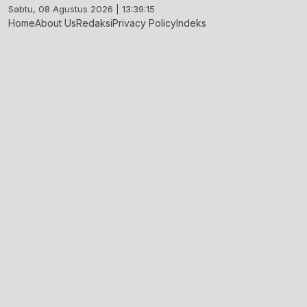
Skip
Sabtu, 08 Agustus 2026 | 13:39:16
to
Home
About Us
Redaksi
Privacy Policy
Indeks
content