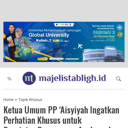
Majelis Tabligh Muhammadiyah
Syiar Dakwah Islam Berkemajuan dan
Menggembirakan
Home
»
Topik Khusus
Ketua Umum PP ‘Aisyiyah Ingatkan
Perhatian Khusus untuk