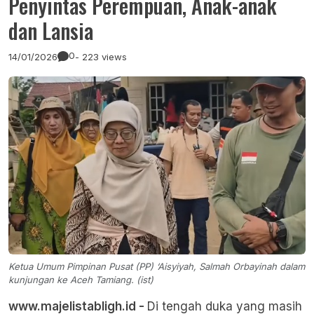
Penyintas Perempuan, Anak-anak
dan Lansia
0
14/01/2026
- 223 views
Ketua Umum Pimpinan Pusat (PP) ‘Aisyiyah, Salmah Orbayinah dalam
kunjungan ke Aceh Tamiang. (ist)
www.majelistabligh.id -
Di tengah duka yang masih