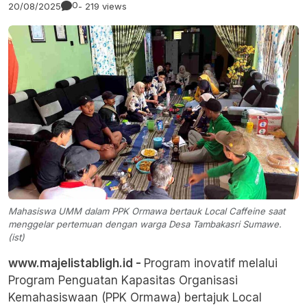
0
20/08/2025
- 219 views
Mahasiswa UMM dalam PPK Ormawa bertauk Local Caffeine saat
menggelar pertemuan dengan warga Desa Tambakasri Sumawe.
(ist)
www.majelistabligh.id -
Program inovatif melalui
Program Penguatan Kapasitas Organisasi
Kemahasiswaan (PPK Ormawa) bertajuk Local