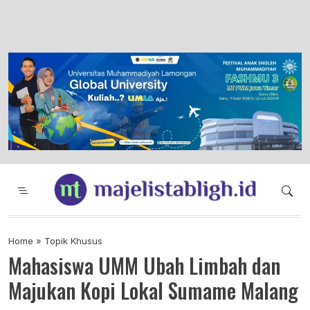
Majelis Tabligh Muhammadiyah
Syiar Dakwah Islam Berkemajuan dan
Menggembirakan
Home
»
Topik Khusus
Mahasiswa UMM Ubah Limbah dan
Majukan Kopi Lokal Sumame Malang