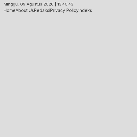
Skip
Minggu, 09 Agustus 2026 | 13:40:44
to
Home
About Us
Redaksi
Privacy Policy
Indeks
content