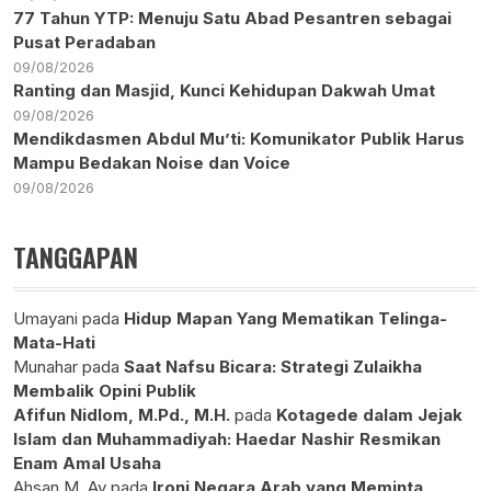
77 Tahun YTP: Menuju Satu Abad Pesantren sebagai
Pusat Peradaban
09/08/2026
Ranting dan Masjid, Kunci Kehidupan Dakwah Umat
09/08/2026
Mendikdasmen Abdul Mu’ti: Komunikator Publik Harus
Mampu Bedakan Noise dan Voice
09/08/2026
TANGGAPAN
Umayani
pada
Hidup Mapan Yang Mematikan Telinga-
Mata-Hati
Munahar
pada
Saat Nafsu Bicara: Strategi Zulaikha
Membalik Opini Publik
Afifun Nidlom, M.Pd., M.H.
pada
Kotagede dalam Jejak
Islam dan Muhammadiyah: Haedar Nashir Resmikan
Enam Amal Usaha
Ahsan M. Ay
pada
Ironi Negara Arab yang Meminta