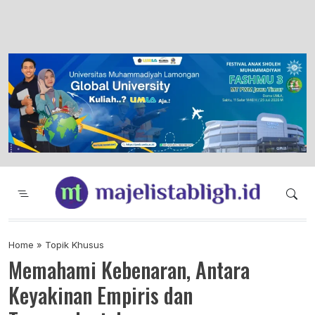
Majelis Tabligh Muhammadiyah
Syiar Dakwah Islam Berkemajuan dan
Menggembirakan
Home
»
Topik Khusus
Memahami Kebenaran, Antara
Keyakinan Empiris dan