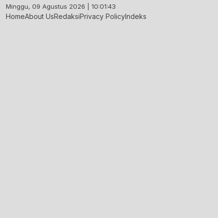
Skip
Minggu, 09 Agustus 2026 | 10:01:44
to
Home
About Us
Redaksi
Privacy Policy
Indeks
content