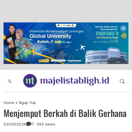
Majelis Tabligh Muhammadiyah
Syiar Dakwah Islam Berkemajuan dan
Menggembirakan
Home
»
Ngaji Yuk
Menjemput Berkah di Balik Gerhana
0
03/03/2026
- 393 views