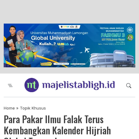
Majelis Tabligh Muhammadiyah
Syiar Dakwah Islam Berkemajuan dan
Menggembirakan
Home
»
Topik Khusus
Para Pakar Ilmu Falak Terus
Kembangkan Kalender Hijriah