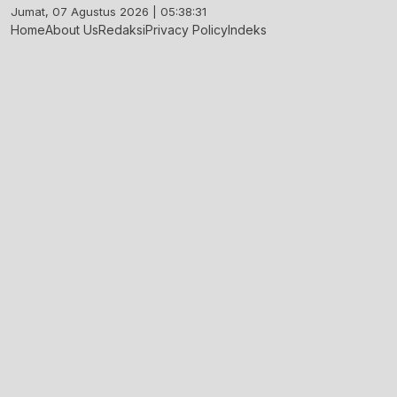
Skip
Jumat, 07 Agustus 2026 | 05:38:32
to
Home
About Us
Redaksi
Privacy Policy
Indeks
content