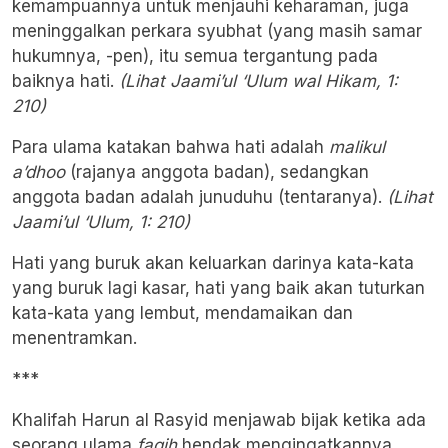
kemampuannya untuk menjauhi keharaman, juga
meninggalkan perkara syubhat (yang masih samar
hukumnya, -pen), itu semua tergantung pada
baiknya hati.
(Lihat Jaami’ul ‘Ulum wal Hikam, 1:
210)
Para ulama katakan bahwa hati adalah
malikul
a’dhoo
(rajanya anggota badan), sedangkan
anggota badan adalah junuduhu (tentaranya).
(Lihat
Jaami’ul ‘Ulum, 1: 210)
Hati yang buruk akan keluarkan darinya kata-kata
yang buruk lagi kasar, hati yang baik akan tuturkan
kata-kata yang lembut, mendamaikan dan
menentramkan.
***
Khalifah Harun al Rasyid menjawab bijak ketika ada
seorang ulama
faqih
hendak mengingatkannya