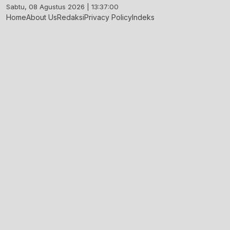
Skip
Sabtu, 08 Agustus 2026 | 13:37:00
to
Home
About Us
Redaksi
Privacy Policy
Indeks
content