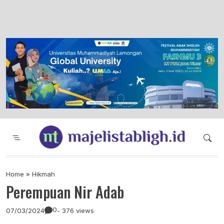
Majelis Tabligh Muhammadiyah
Syiar Dakwah Islam Berkemajuan dan
Menggembirakan
Home
»
Hikmah
Perempuan Nir Adab
0
07/03/2024
- 376 views