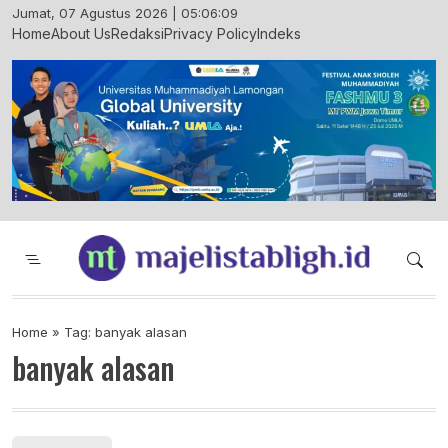
Skip
Jumat, 07 Agustus 2026 | 05:06:09
to
Home
About Us
Redaksi
Privacy Policy
Indeks
content
Majelis Tabligh Muhammadiyah
Syiar Dakwah Islam Berkemajuan dan
Menggembirakan
Home
»
Tag: banyak alasan
banyak alasan