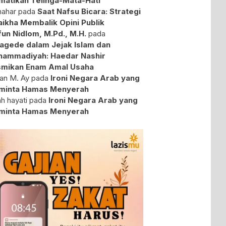
atikan Telinga-Mata-Hati
ahar
pada
Saat Nafsu Bicara: Strategi
aikha Membalik Opini Publik
fun Nidlom, M.Pd., M.H.
pada
agede dalam Jejak Islam dan
ammadiyah: Haedar Nashir
mikan Enam Amal Usaha
an M. Ay
pada
Ironi Negara Arab yang
minta Hamas Menyerah
ah hayati
pada
Ironi Negara Arab yang
minta Hamas Menyerah