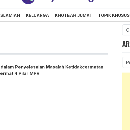
an dan Menggembirakan
ISLAMIAH
KELUARGA
KHOTBAH JUMAT
TOPIK KHUSUS
Cari
untu
AR
Ars
 dalam Penyelesaian Masalah Ketidakcermatan
ermat 4 Pilar MPR