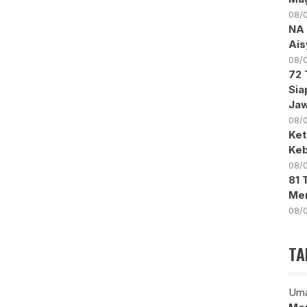
08/
NA 
Ais
08/
72 
Sia
Ja
08/
Ket
Keb
08/
81 
Men
08/
TA
Uma