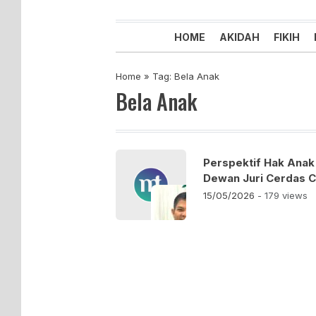
Majelis Tabligh Muhammadiyah
Syiar Dakwah Islam Berkemaju
HOME
AKIDAH
FIKIH
Home
»
Tag: Bela Anak
Bela Anak
Perspektif Hak Anak
Dewan Juri Cerdas C
15/05/2026
- 179 views