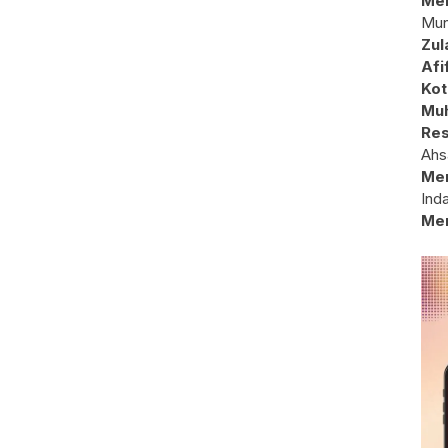
Mem
Mun
Zul
Afi
Kot
Muh
Res
Ahs
Me
Ind
Me