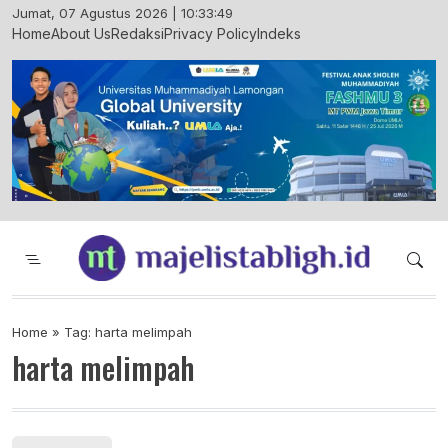
Skip
Jumat, 07 Agustus 2026 | 10:33:50
to
Home
About Us
Redaksi
Privacy Policy
Indeks
content
Majelis Tabligh Muhammadiyah
Syiar Dakwah Islam Berkemajuan dan
Menggembirakan
Home
»
Tag: harta melimpah
harta melimpah