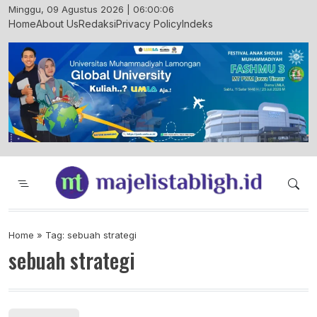
Skip
Minggu, 09 Agustus 2026 | 06:00:06
to
Home
About Us
Redaksi
Privacy Policy
Indeks
content
Majelis Tabligh Muhammadiyah
Syiar Dakwah Islam Berkemajuan dan
Menggembirakan
Home
»
Tag: sebuah strategi
sebuah strategi