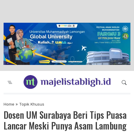
Majelis Tabligh Muhammadiyah
Syiar Dakwah Islam Berkemajuan dan
Menggembirakan
Home
»
Topik Khusus
Dosen UM Surabaya Beri Tips Puasa
Lancar Meski Punya Asam Lambung