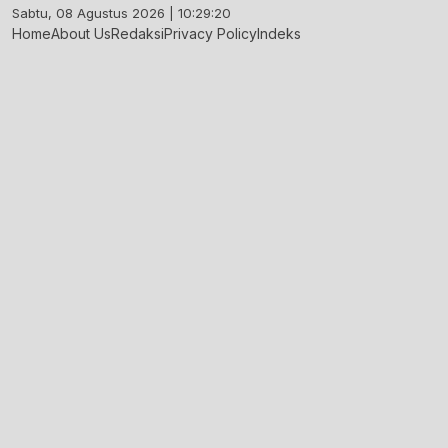
Skip
Sabtu, 08 Agustus 2026 | 10:29:21
to
Home
About Us
Redaksi
Privacy Policy
Indeks
content