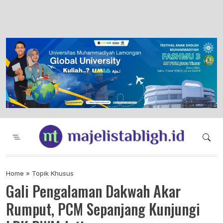
Majelis Tabligh Muhammadiyah
Syiar Dakwah Islam Berkemajuan dan
Menggembirakan
Home
»
Topik Khusus
Gali Pengalaman Dakwah Akar
Rumput, PCM Sepanjang Kunjungi