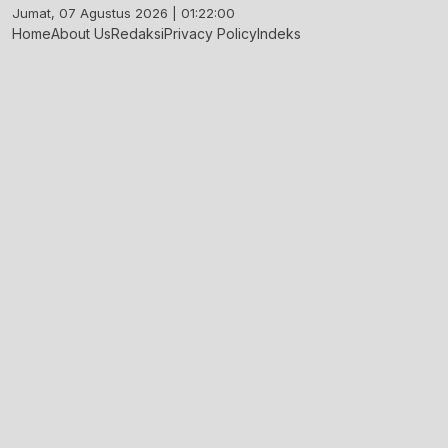
Skip
Jumat, 07 Agustus 2026 | 01:22:01
to
Home
About Us
Redaksi
Privacy Policy
Indeks
content