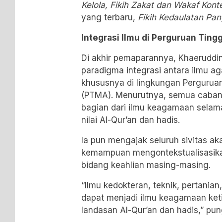
Kelola, Fikih Zakat dan Wakaf Konte
yang terbaru,
Fikih Kedaulatan Pa
Integrasi Ilmu di Perguruan Tingg
Di akhir pemaparannya, Khaerudd
paradigma integrasi antara ilmu a
khususnya di lingkungan Perguru
(PTMA). Menurutnya, semua cabang
bagian dari ilmu keagamaan selama
nilai Al-Qur’an dan hadis.
Ia pun mengajak seluruh sivitas a
kemampuan mengontekstualisasikan
bidang keahlian masing-masing.
“Ilmu kedokteran, teknik, pertani
dapat menjadi ilmu keagamaan ke
landasan Al-Qur’an dan hadis,” pu