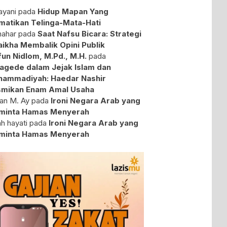
yani
pada
Hidup Mapan Yang
atikan Telinga-Mata-Hati
ahar
pada
Saat Nafsu Bicara: Strategi
aikha Membalik Opini Publik
fun Nidlom, M.Pd., M.H.
pada
agede dalam Jejak Islam dan
ammadiyah: Haedar Nashir
mikan Enam Amal Usaha
an M. Ay
pada
Ironi Negara Arab yang
minta Hamas Menyerah
ah hayati
pada
Ironi Negara Arab yang
minta Hamas Menyerah