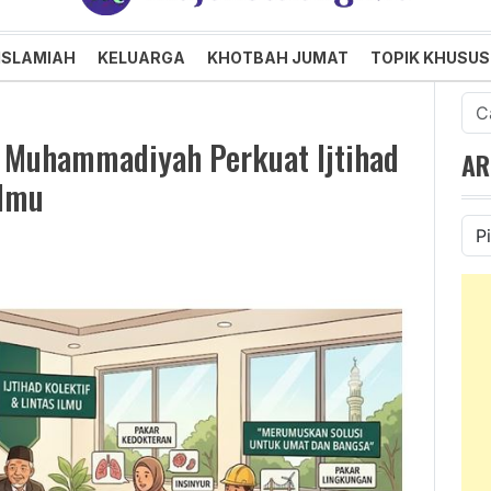
an dan Menggembirakan
ISLAMIAH
KELUARGA
KHOTBAH JUMAT
TOPIK KHUSUS
Cari
untu
 Muhammadiyah Perkuat Ijtihad
AR
Ilmu
Ars