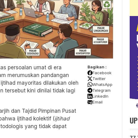
as persoalan umat di era
Bagikan :
Facebook
alam merumuskan pandangan
Twitter
jtihad mayoritas dilakukan oleh
WhatsApp
tersebut kini dinilai tidak lagi
Telegram
LinkedIn
Email
arjih dan Tajdid Pimpinan Pusat
UP
wa ijtihad kolektif (
ijtihad
todologis yang tidak dapat
77 