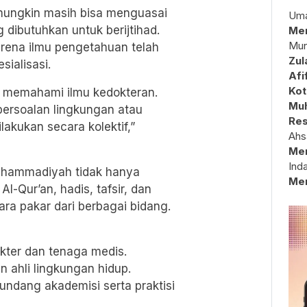
mungkin masih bisa menguasai
Uma
 dibutuhkan untuk berijtihad.
Mem
Mun
arena ilmu pengetahuan telah
Zul
ialisasi.
Afi
Kot
tu memahami ilmu kedokteran.
Muh
persoalan lingkungan atau
Res
ilakukan secara kolektif,”
Ahs
Me
Ind
, Muhammadiyah tidak hanya
Me
-Qur’an, hadis, tafsir, dan
para pakar dari berbagai bidang.
kter dan tenaga medis.
 ahli lingkungan hidup.
ndang akademisi serta praktisi