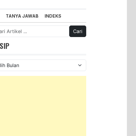
TANYA JAWAB
INDEKS
k:
SIP
ip