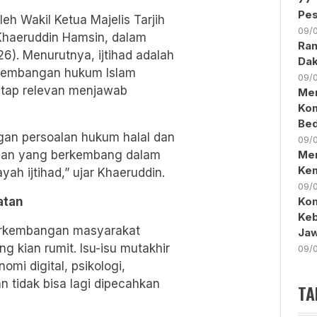
Pes
h Wakil Ketua Majelis Tarjih
09/
Khaeruddin Hamsin, dalam
Ran
26). Menurutnya, ijtihad adalah
Da
rkembangan hukum Islam
09/
etap relevan menjawab
Men
Kom
Bed
ngan persoalan hukum halal dan
09/
aan yang berkembang dalam
Mer
Ke
h ijtihad,” ujar Khaeruddin.
09/
atan
Kon
Keb
erkembangan masyarakat
Ja
 kian rumit. Isu-isu mutakhir
09/
omi digital, psikologi,
n tidak bisa lagi dipecahkan
TA