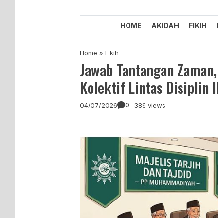
Majelis Tabligh Muhammadiyah
Syiar Dakwah Islam Berkemaju
HOME
AKIDAH
FIKIH
Home
»
Fikih
Jawab Tantangan Zaman,
Kolektif Lintas Disiplin 
0
04/07/2026
- 389 views