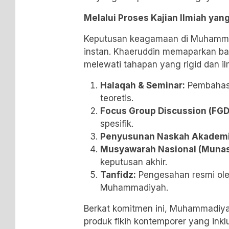
Melalui Proses Kajian Ilmiah yan
Keputusan keagamaan di Muhammad
instan. Khaeruddin memaparkan b
melewati tahapan yang rigid dan il
Halaqah & Seminar:
Pembahas
teoretis.
Focus Group Discussion (FGD
spesifik.
Penyusunan Naskah Akademi
Musyawarah Nasional (Munas
keputusan akhir.
Tanfidz:
Pengesahan resmi ole
Muhammadiyah.
Berkat komitmen ini, Muhammadiya
produk fikih kontemporer yang inklu