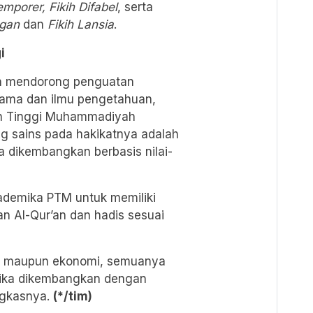
mporer, Fikih Difabel
, serta
ngan
dan
Fikih Lansia
.
i
in mendorong penguatan
gama dan ilmu pengetahuan,
an Tinggi Muhammadiyah
 sains pada hakikatnya adalah
 dikembangkan berbasis nilai-
kademika PTM untuk memiliki
 Al-Qur’an dan hadis sesuai
an, maupun ekonomi, semuanya
tika dikembangkan dengan
ngkasnya.
(*/tim)