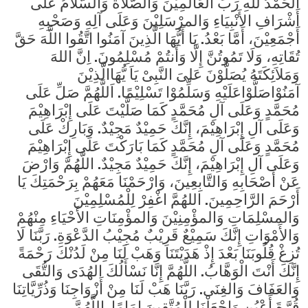
الحَمْدُ للهِ رَبِّ العَالمِيْنَ وَالصَّلاَةُ وَالسَّلاَمُ عَلَى
أَشْرَافِ الأَنْبِيَاءِ وَالمرْسَلِيْنَ وَعَلَى آلِهِ وَصَحْبِهِ
أَجْمَعِيْنَ، أَمَّا بَعْدُ. يَا أَيُّهَا الَّذِينَ آمَنُوا اتَّقُوا اللَّهَ حَقَّ
تُقَاتِهِ، وَلَا تَمُوتُنَّ إِلَّا وَأَنتُمْ مُسْلِمُونَ. اِنَّ اللهَ
وَمَلاَئِكَتَهُ يُصَلُّوْنَ عَلىَ النَّبِىْ يَاَ يُّهَاالَّذِيْنَ
آمَنُوْاصَلُّوْاعَلَيْهِ وَسَلِّمُوْا تَسْلِيْمًا. اَللَّهُمَّ صَلِّ عَلَى
مُحَمَّدٍ وَعَلَى آلِ مُحَمَّدٍ كَمَا صَلَّيْتَ عَلَى إِبْرَاهِيْمَ
وَعَلَى آلِ إِبْرَاهِيْمَ، إِنَّكَ حَمِيْدٌ مَجِيْدٌ. وَبَارِكْ عَلَى
مُحَمَّدٍ وَعَلَى آلِ مُحَمَّدٍ كَمَا بَارَكْتَ عَلَى إِبْرَاهِيْمَ
وَعَلَى آلِ إِبْرَاهِيْمَ، إِنَّكَ حَمِيْدٌ مَجِيْدٌ. اللَّهُمَّ وَارْضَ
عَنْ أَصْحَابِهِ وَالتَّابِعِينَ، وَارْحَمْنَا مَعَهُمْ بِرَحْمَتِكَ يَا
أَرْحَمَ الرَّاحِمِينَ. اللهُمَّ اغْفِرْ لِلْمُسْلِمِيْنَ
وَالمسْلِمَاتِ وَالمؤْمِنِيْنَ وَالمؤْمِنَاتِ الأَحْيَاءِ مِنْهُمْ
وَالأَمْوَاتِ إِنَّكَ سَمِيْعٌ قَرِيْبٌ مُجِيْبُ الدَّعْوَةِ. رَبَّنَا لَا
تُزِغْ قُلُوبَنَا بَعْدَ إِذْ هَدَيْتَنَا وَهَبْ لَنَا مِنْ لَدُنْكَ رَحْمَةً
إِنَّكَ أَنْتَ الْوَهَّابُ. اللَّهُمَّ إِنَّا نَسْأَلُكَ الهُدَى وَالتُّقَى
وَالعَفَافَ وَالغِنَى. رَبَّنَا هَبْ لَنَا مِنْ أَزْوَاجِنَا وَذُرِّيَّاتِنَا
قُرَّةَ أَعْيُنٍ وَاجْعَلْنَا لِلْمُتَّقِينَ إِمَامًا. اللَّهُمَّ