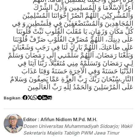
أَعِزَّالْإِسْلَامَا وَ الْمُسلِمِين وَأَذِلَّ الشِّرْكَ
وَاْلمُشْرِكِيْنَ. اللَّهُمَّ انْصُرْ إِخْوَانَنَا الْمُسْلِمِيْنَ
المُجَاهِدِينَ وَاْلمُسْتَضْعَفِيْنَ فِي فِلَسْطِين وَ فِي
كُلِّ مَكَانٍ وَزَمَانٍ. يَا مُقَلِّبَ الْقُلُوبِ ثَبِّتْ قُلُوبَنَا
عَلَى دِينِكَ، اللَّهُمَّ مُصَرِّفَ القُلُوْبِ صَرِّفْ قُلُوْبَنَا
عَلَى طَاعَتِكَ. اللَّهُمَّ بَارِكْ لَنَا فِى رَجَبٍ وَشَعْبَانَ
وَبَلِّغْنَا رَمَضَانَ. اَللَّهُمَّ سَلِّمْنـِي إِلَى رَمَضَانَ وَسَلِّمْ
لِـي رَمَضَانَ وَتَسَلَّمْهُ مِنِي مُتَقَبَّلاً. رَبَّنَا آتِنَا فِي
الدُّنْيَا حَسَنَةً وَفِي الْآخِرَةِ حَسَنَةً وَقِنَا عَذَابَ
النَّارِ.سُبْحَانَ رَبِّكَ رَبِّ الْعِزَّةِ عَمَّا يَصِفُونَ وَسَلامٌ
عَلَى الْمُرْسَلِينَ وَالْحَمْدُ لِلَّهِ رَبِّ الْعَالَمِينَ
Bagikan :
Editor :
Afifun Nidlom M.Pd. M.H.
Dosen Universitas Muhammadiyah Sidoarjo; Wakil
Sekretaris Majelis Tabligh PWM Jawa Timur