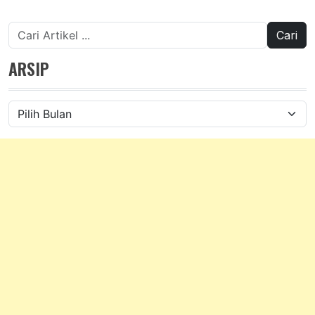
Cari
untuk:
ARSIP
Arsip