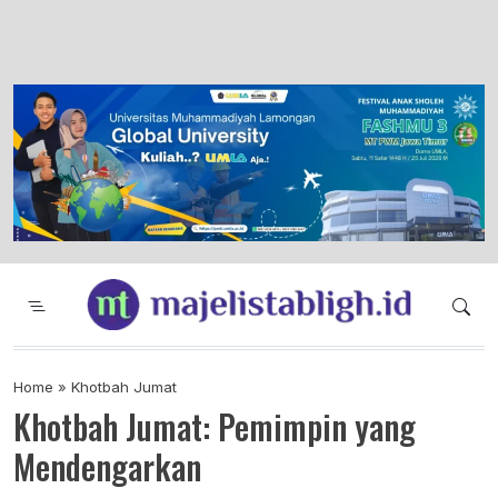
Majelis Tabligh Muhammadiyah
Syiar Dakwah Islam Berkemajuan dan
Menggembirakan
Home
»
Khotbah Jumat
Khotbah Jumat: Pemimpin yang
Mendengarkan