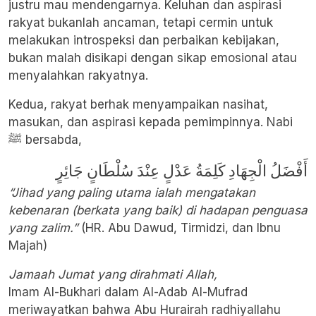
justru mau mendengarnya. Keluhan dan aspirasi
rakyat bukanlah ancaman, tetapi cermin untuk
melakukan introspeksi dan perbaikan kebijakan,
bukan malah disikapi dengan sikap emosional atau
menyalahkan rakyatnya.
Kedua, rakyat berhak menyampaikan nasihat,
masukan, dan aspirasi kepada pemimpinnya. Nabi
ﷺ bersabda,
أَفْضَلُ الْجِهَادِ كَلِمَةُ عَدْلٍ عِنْدَ سُلْطَانٍ جَائِرٍ
“Jihad yang paling utama ialah mengatakan
kebenaran (berkata yang baik) di hadapan penguasa
yang zalim.”
(HR. Abu Dawud, Tirmidzi, dan Ibnu
Majah)
Jamaah Jumat yang dirahmati Allah,
Imam Al-Bukhari dalam Al-Adab Al-Mufrad
meriwayatkan bahwa Abu Hurairah radhiyallahu