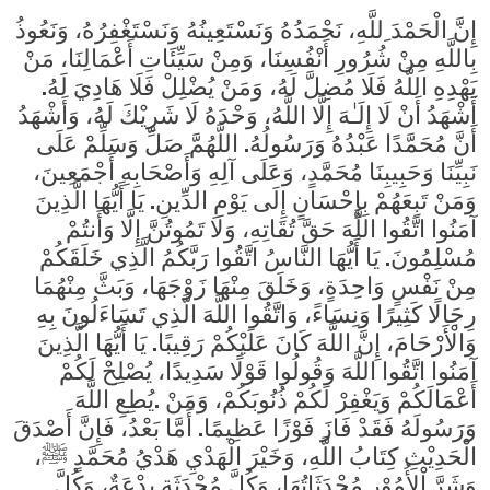
إِنَّ الْحَمْدَ ِللَّهِ، نَحْمَدُهُ وَنَسْتَعِينُهُ وَنَسْتَغْفِرُهُ، وَنَعُوذُ
بِاللَّهِ مِنْ شُرُورِ أَنْفُسِنَا، وَمِنْ سَيِّئَاتِ أَعْمَالِنَا، مَنْ
يَهْدِهِ اللَّهُ فَلَا مُضِلَّ لَهُ، وَمَنْ يُضْلِلْ فَلَا هَادِيَ لَهُ.
أَشْهَدُ أَنْ لَا إِلَـٰهَ إِلَّا اللَّهُ، وَحْدَهُ لَا شَرِيْكَ لَهُ، وَأَشْهَدُ
أَنَّ مُحَمَّدًا عَبْدُهُ وَرَسُولُهُ. اللَّهُمَّ صَلِّ وَسَلِّمْ عَلَى
نَبِيِّنَا وَحَبِيبِنَا مُحَمَّدٍ، وَعَلَى آلِهِ وَأَصْحَابِهِ أَجْمَعِينَ،
وَمَنْ تَبِعَهُمْ بِإِحْسَانٍ إِلَى يَوْمِ الدِّينِ. يَا أَيُّهَا الَّذِينَ
آمَنُوا اتَّقُوا اللَّهَ حَقَّ تُقَاتِهِ، وَلَا تَمُوتُنَّ إِلَّا وَأَنتُمْ
مُسْلِمُونَ. يَا أَيُّهَا النَّاسُ اتَّقُوا رَبَّكُمُ الَّذِي خَلَقَكُمْ
مِنْ نَفْسٍ وَاحِدَةٍ، وَخَلَقَ مِنْهَا زَوْجَهَا، وَبَثَّ مِنْهُمَا
رِجَالًا كَثِيرًا وَنِسَاءً، وَاتَّقُوا اللَّهَ الَّذِي تَسَاءَلُونَ بِهِ
وَالْأَرْحَامَ، إِنَّ اللَّهَ كَانَ عَلَيْكُمْ رَقِيبًا. يَا أَيُّهَا الَّذِينَ
آمَنُوا اتَّقُوا اللَّهَ وَقُولُوا قَوْلًا سَدِيدًا، يُصْلِحْ لَكُمْ
أَعْمَالَكُمْ وَيَغْفِرْ لَكُمْ ذُنُوبَكُمْ، وَمَنْ .يُطِعِ اللَّهَ
وَرَسُولَهُ فَقَدْ فَازَ فَوْزًا عَظِيمًا. أَمَّا بَعْدُ، فَإِنَّ أَصْدَقَ
الْحَدِيْثِ كِتَابُ اللَّهِ، وَخَيْرَ الْهَدْيِ هَدْيُ مُحَمَّدٍ ﷺ،
وَشَرَّ اْلأُمُوْرِ مُحْدَثَاتُهَا، وَكُلَّ مُحْدَثَةٍ بِدْعَةٌ، وَكُلَّ