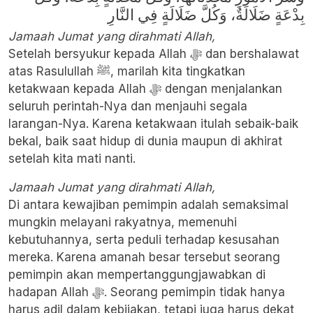
بِدْعَةٍ ضَلَالَةٌ، وَكُلَّ ضَلَالَةٍ فِي النَّارِ
Jamaah Jumat yang dirahmati Allah,
Setelah bersyukur kepada Allah ﷻ dan bershalawat
atas Rasulullah ﷺ, marilah kita tingkatkan
ketakwaan kepada Allah ﷻ dengan menjalankan
seluruh perintah-Nya dan menjauhi segala
larangan-Nya. Karena ketakwaan itulah sebaik-baik
bekal, baik saat hidup di dunia maupun di akhirat
setelah kita mati nanti.
Jamaah Jumat yang dirahmati Allah,
Di antara kewajiban pemimpin adalah semaksimal
mungkin melayani rakyatnya, memenuhi
kebutuhannya, serta peduli terhadap kesusahan
mereka. Karena amanah besar tersebut seorang
pemimpin akan mempertanggungjawabkan di
hadapan Allah ﷻ. Seorang pemimpin tidak hanya
harus adil dalam kebijakan, tetapi juga harus dekat