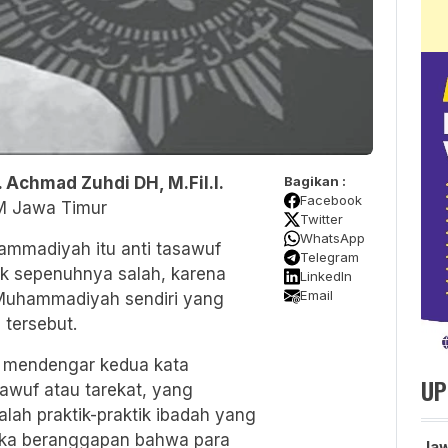
. Achmad Zuhdi DH, M.Fil.I.
Bagikan :
Facebook
WM Jawa Timur
Twitter
WhatsApp
mmadiyah itu anti tasawuf
Telegram
dak sepenuhnya salah, karena
LinkedIn
Email
 Muhammadiyah sendiri yang
 tersebut.
a mendengar kedua kata
UP
sawuf atau tarekat, yang
ah praktik-praktik ibadah yang
reka beranggapan bahwa para
Jaw