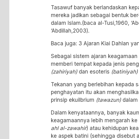
Tasawuf banyak berlandaskan kepada
mereka jadikan sebagai bentuk ber
dalam Islam.(baca al-Tusi,1960, ‘Ab
‘Abdillah,2003).
Baca juga:
3 Ajaran Kiai Dahlan ya
Sebagai sistem ajaran keagamaan 
memberi tempat kepada jenis pen
(zahiriyah)
dan esoteris
(batiniyah)
Tekanan yang berlebihan kepada sa
penghayatan itu akan menghasilk
prinsip ekuilbrium
(tawazun)
dalam 
Dalam kenyataannya, banyak kau
keagamaannya lebih mengarah ke be
ahl al-zawahir
) atau kehidupan k
ke aspek batini (sehingga disebut a