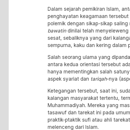
Dalam sejarah pemikiran Islam, ant
penghayatan keagamaan tersebut 
polemik dengan sikap-sikap salin
bawatin
dinilai telah menyeleweng 
sesat, sebaliknya yang dari kalan
sempurna, kaku dan kering dalam
Salah seorang ulama yang dipandan
antara kedua orientasi tersebut ad
hanya mementingkan salah satunya
aspek syariat dan
tariqah
-nya (aspe
Ketegangan tersebut, saat ini, suda
kalangan masyarakat tertentu, te
Muhammadiyah. Mereka yang masih
tasawuf dan tarekat ini pada umu
praktik-ptaktik sufi atau ahli tare
melenceng dari Islam.