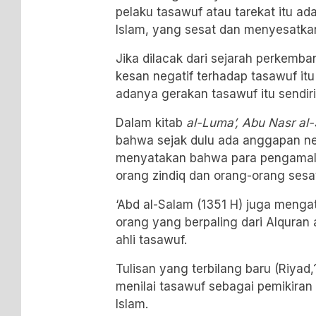
pelaku tasawuf atau tarekat itu ada
Islam, yang sesat dan menyesatka
Jika dilacak dari sejarah perkemb
kesan negatif terhadap tasawuf it
adanya gerakan tasawuf itu sendiri
Dalam kitab
al-Luma’, Abu Nasr al-S
bahwa sejak dulu ada anggapan ne
menyatakan bahwa para pengamal 
orang zindiq dan orang-orang sesa
‘Abd al-Salam (1351 H) juga menga
orang yang berpaling dari Alquran
ahli tasawuf.
Tulisan yang terbilang baru (Riyad,1
menilai tasawuf sebagai pemikiran 
Islam.