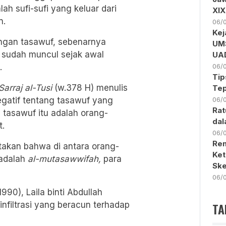
lah sufi-sufi yang keluar dari
XI
n.
06/
Kej
angan tasawuf, sebenarnya
UMS
u sudah muncul sejak awal
UA
.
06/
Tip
arraj al-Tusi
(w.378 H) menulis
Tep
gatif tentang tasawuf yang
06/
Rat
tasawuf itu adalah orang-
dal
t.
06/
Ren
takan bahwa di antara orang-
Ket
 adalah
al-mutasawwifah,
para
Ske
06/
990), Laila binti Abdullah
infiltrasi yang beracun terhadap
TA