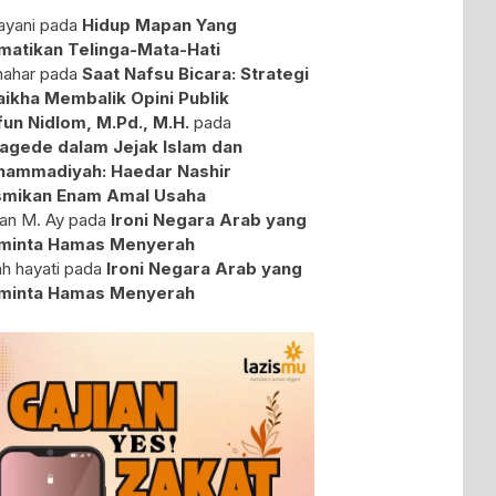
yani
pada
Hidup Mapan Yang
atikan Telinga-Mata-Hati
ahar
pada
Saat Nafsu Bicara: Strategi
aikha Membalik Opini Publik
fun Nidlom, M.Pd., M.H.
pada
agede dalam Jejak Islam dan
ammadiyah: Haedar Nashir
mikan Enam Amal Usaha
an M. Ay
pada
Ironi Negara Arab yang
minta Hamas Menyerah
ah hayati
pada
Ironi Negara Arab yang
minta Hamas Menyerah