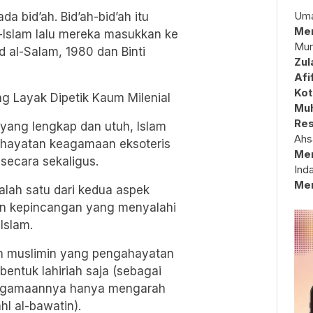
Uma
 bid’ah. Bid’ah-bid’ah itu
Mem
-Islam lalu mereka masukkan ke
Mun
d al-Salam, 1980 dan Binti
Zul
Afi
Kot
ng Layak Dipetik Kaum Milenial
Muh
Res
yang lengkap dan utuh, Islam
Ahs
ghayatan keagamaan eksoteris
Me
secara sekaligus.
Ind
Me
lah satu dari kedua aspek
an kepincangan yang menyalahi
Islam.
m muslimin yang pengahayatan
ntuk lahiriah saja (sebagai
eagamaannya hanya mengarah
hl al-bawatin).