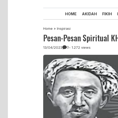
Majelis Tabligh Muhammadiyah
Syiar Dakwah Islam Berkemaju
HOME
AKIDAH
FIKIH
Home
»
Inspirasi
Pesan-Pesan Spiritual K
0
13/04/2023
- 1.272 views