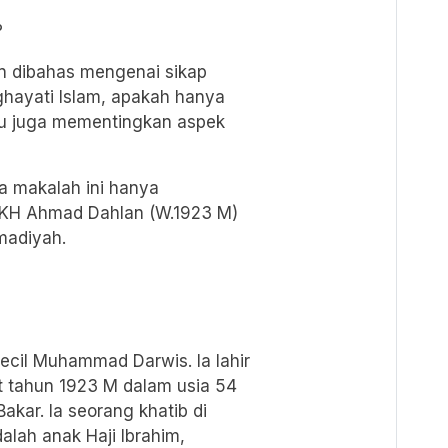
?
an dibahas mengenai sikap
ayati Islam, apakah hanya
au juga mementingkan aspek
a makalah ini hanya
 KH Ahmad Dahlan (W.1923 M)
madiyah.
ecil Muhammad Darwis. Ia lahir
t tahun 1923 M dalam usia 54
kar. Ia seorang khatib di
alah anak Haji Ibrahim,