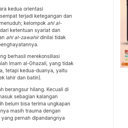
ara kedua orientasi
sempat terjadi ketegangan dan
g menuduh; kelompok
ahl al-
dari ketentuan syariat dan
gan
ahl al-zawahir
dinilai tidak
 penghayatannya.
g berhasil merekonsiliasi
alah Imam al-Ghazali, yang tidak
, tetapi kedua-duanya, yaitu
k lahir dan batin).
h berangsur hilang. Kecuali di
rmasuk sebagian kalangan
 belum bisa terima ungkapan
mnya masih trauma dengan
kat yang pernah dipandangnya