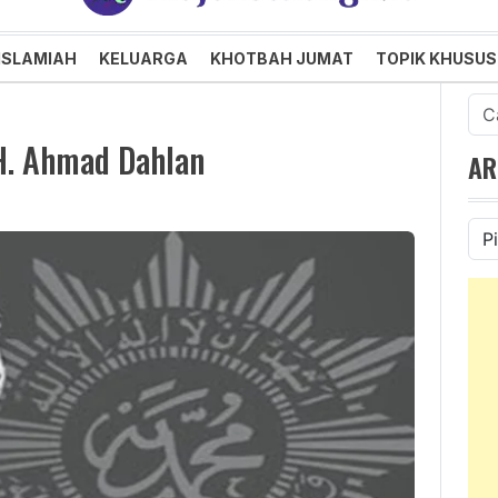
an dan Menggembirakan
ISLAMIAH
KELUARGA
KHOTBAH JUMAT
TOPIK KHUSUS
Cari
untu
H. Ahmad Dahlan
AR
Ars