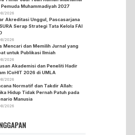
X Pemuda Muhammadiyah 2027
08/2026
ar Akreditasi Unggul, Pascasarjana
URA Serap Strategi Tata Kelola FAI
D
08/2026
s Mencari dan Memilih Jurnal yang
at untuk Publikasi Ilmiah
08/2026
usan Akademisi dan Peneliti Hadir
am ICoHIT 2026 di UMLA
08/2026
cana Normatif dan Takdir Allah:
ika Hidup Tidak Pernah Patuh pada
nario Manusia
08/2026
NGGAPAN