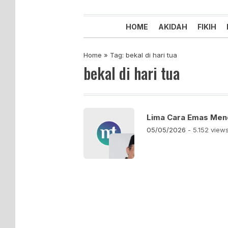
Majelis Tabligh Muhammadiyah
Syiar Dakwah Islam Berkemaju
HOME
AKIDAH
FIKIH
Home
»
Tag: bekal di hari tua
bekal di hari tua
Lima Cara Emas Mend
05/05/2026
- 5.152 view