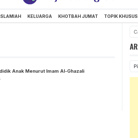
an dan Menggembirakan
ISLAMIAH
KELUARGA
KHOTBAH JUMAT
TOPIK KHUSUS
Cari
untu
AR
Ars
idik Anak Menurut Imam Al-Ghazali
s