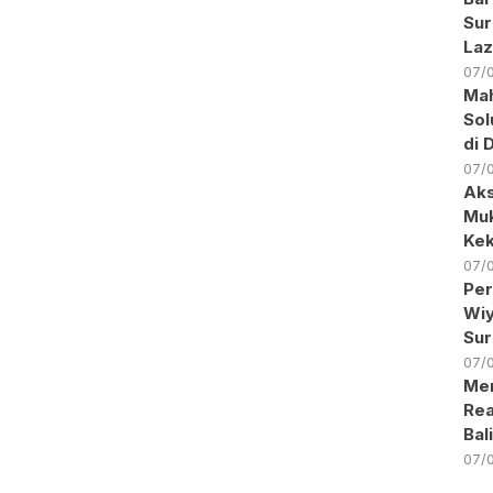
Sur
Laz
07/
Ma
Sol
di 
07/
Aks
Muk
Kek
07/
Per
Wiy
Sur
07/
Men
Rea
Bal
07/