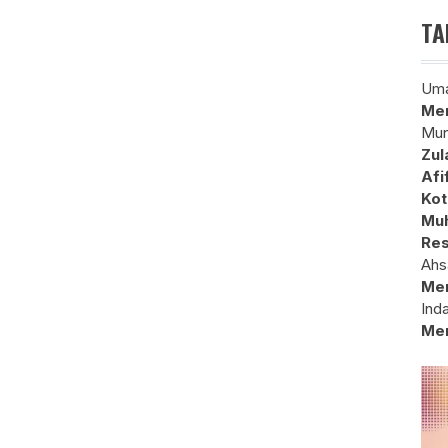
TA
Uma
Mem
Mun
Zul
Afi
Kot
Muh
Res
Ahs
Me
Ind
Me