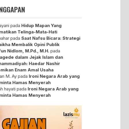
NGGAPAN
yani
pada
Hidup Mapan Yang
atikan Telinga-Mata-Hati
ahar
pada
Saat Nafsu Bicara: Strategi
aikha Membalik Opini Publik
fun Nidlom, M.Pd., M.H.
pada
agede dalam Jejak Islam dan
ammadiyah: Haedar Nashir
mikan Enam Amal Usaha
an M. Ay
pada
Ironi Negara Arab yang
minta Hamas Menyerah
ah hayati
pada
Ironi Negara Arab yang
minta Hamas Menyerah