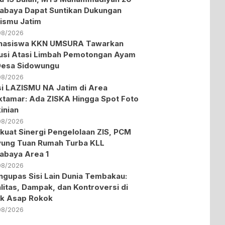
abaya Dapat Suntikan Dukungan
ismu Jatim
08/2026
hasiswa KKN UMSURA Tawarkan
usi Atasi Limbah Pemotongan Ayam
Desa Sidowungu
08/2026
i LAZISMU NA Jatim di Area
tamar: Ada ZISKA Hingga Spot Foto
inian
08/2026
kuat Sinergi Pengelolaan ZIS, PCM
ung Tuan Rumah Turba KLL
abaya Area 1
08/2026
gupas Sisi Lain Dunia Tembakau:
litas, Dampak, dan Kontroversi di
ik Asap Rokok
08/2026