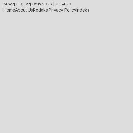
Skip
Minggu, 09 Agustus 2026 | 13:54:21
to
Home
About Us
Redaksi
Privacy Policy
Indeks
content