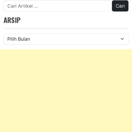
Cari
untuk:
ARSIP
Arsip