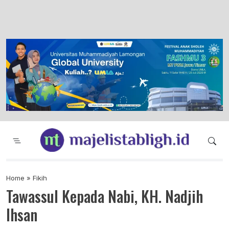
Majelis Tabligh Muhammadiyah
Syiar Dakwah Islam Berkemajuan dan
Menggembirakan
Home
»
Fikih
Tawassul Kepada Nabi, KH. Nadjih
Ihsan