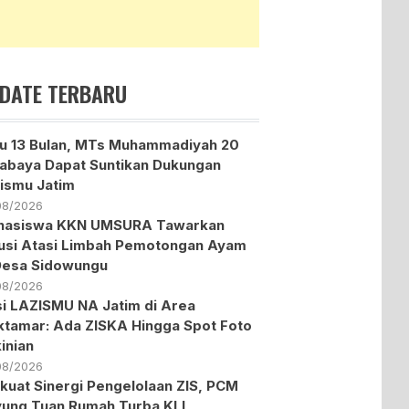
DATE TERBARU
u 13 Bulan, MTs Muhammadiyah 20
abaya Dapat Suntikan Dukungan
ismu Jatim
08/2026
hasiswa KKN UMSURA Tawarkan
usi Atasi Limbah Pemotongan Ayam
Desa Sidowungu
08/2026
i LAZISMU NA Jatim di Area
tamar: Ada ZISKA Hingga Spot Foto
inian
08/2026
kuat Sinergi Pengelolaan ZIS, PCM
ung Tuan Rumah Turba KLL