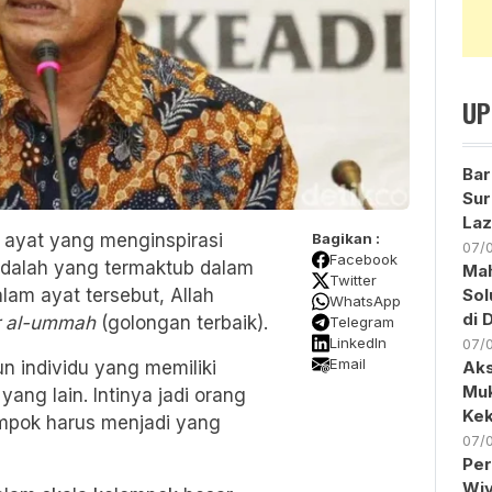
UP
Bar
Sur
Laz
 ayat yang menginspirasi
Bagikan :
07/
Facebook
dalah yang termaktub dalam
Ma
Twitter
alam ayat tersebut, Allah
Sol
WhatsApp
di 
r al-ummah
(golongan terbaik).
Telegram
LinkedIn
07/
Email
n individu yang memiliki
Aks
Muk
 yang lain. Intinya jadi orang
Kek
lompok harus menjadi yang
07/
Per
Wiy