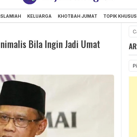
an dan Menggembirakan
ISLAMIAH
KELUARGA
KHOTBAH JUMAT
TOPIK KHUSUS
Cari
untu
imalis Bila Ingin Jadi Umat
AR
Ars