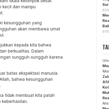
alam skala kelompok besar.
Sur
uh kecil dan mampu
07/
t.
Men
Rea
iliki kesungguhan yang
Bal
sungguhan akan membawa umat
07/
ul.
TA
unjukkan kepada kita bahwa
dan berkualitas. Dalam
 dengan sungguh-sungguh karena
Uma
Mem
Mun
uar batas ekspektasi manusia.
Zul
 Allah, bahwa kesungguhan
Afi
.
Kot
Muh
ka tidak membuat kita patah
Res
 keberhasilan.
Ahs
Me