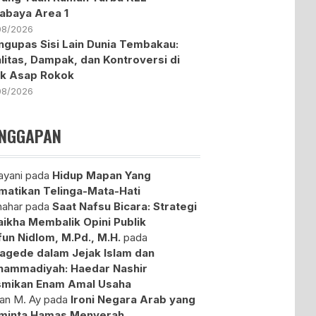
abaya Area 1
08/2026
gupas Sisi Lain Dunia Tembakau:
litas, Dampak, dan Kontroversi di
ik Asap Rokok
08/2026
NGGAPAN
yani
pada
Hidup Mapan Yang
atikan Telinga-Mata-Hati
ahar
pada
Saat Nafsu Bicara: Strategi
aikha Membalik Opini Publik
fun Nidlom, M.Pd., M.H.
pada
agede dalam Jejak Islam dan
ammadiyah: Haedar Nashir
mikan Enam Amal Usaha
an M. Ay
pada
Ironi Negara Arab yang
minta Hamas Menyerah