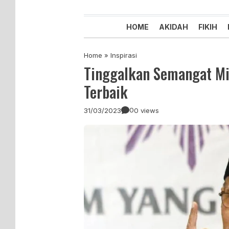
Majelis Tabligh Muhammadiyah
Syiar Dakwah Islam Berkemaju
HOME
AKIDAH
FIKIH
Home
»
Inspirasi
Tinggalkan Semangat Min
Terbaik
0
31/03/2023
0 views