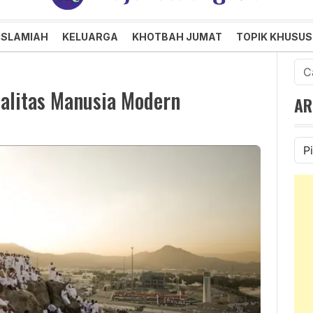
an dan Menggembirakan
ISLAMIAH
KELUARGA
KHOTBAH JUMAT
TOPIK KHUSUS
Cari
untu
ualitas Manusia Modern
AR
Ars