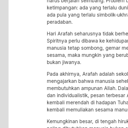
harus berjalan seimbang. Problem uma
ketimpangan: ada yang terlalu dun
ada pula yang terlalu simbolik-ukh
peradaban.
Hari Arafah seharusnya tidak berhe
Spiritnya perlu dibawa ke kehidupan
manusia tetap sombong, gemar mem
sesama, maka mungkin yang berub
bukan jiwanya.
Pada akhirnya, Arafah adalah seko
mengajarkan bahwa manusia seheb
membutuhkan ampunan Allah. Dala
dan individualistik, pesan terbesar
kembali merendah di hadapan Tu
kembali memuliakan sesama manus
Kemungkinan besar, di tengah hiruk