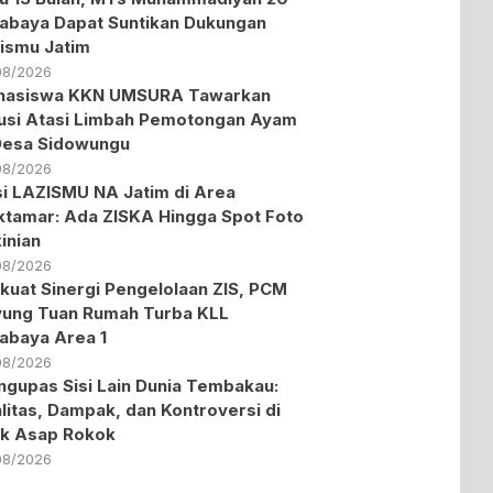
abaya Dapat Suntikan Dukungan
ismu Jatim
08/2026
hasiswa KKN UMSURA Tawarkan
usi Atasi Limbah Pemotongan Ayam
Desa Sidowungu
08/2026
i LAZISMU NA Jatim di Area
tamar: Ada ZISKA Hingga Spot Foto
inian
08/2026
kuat Sinergi Pengelolaan ZIS, PCM
ung Tuan Rumah Turba KLL
abaya Area 1
08/2026
gupas Sisi Lain Dunia Tembakau:
litas, Dampak, dan Kontroversi di
ik Asap Rokok
08/2026