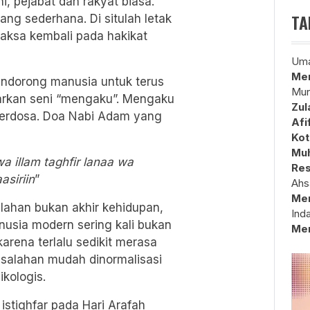
, pejabat dan rakyat biasa.
TA
ng sederhana. Di situlah letak
ipaksa kembali pada hakikat
Uma
Mem
ndorong manusia untuk terus
Mun
ajarkan seni “mengaku”. Mengaku
Zul
erdosa. Doa Nabi Adam yang
Afi
Kot
Muh
 illam taghfir lanaa wa
Res
siriin
”
Ahs
Me
alahan bukan akhir kehidupan,
Ind
nusia modern sering kali bukan
Me
karena terlalu sedikit merasa
kesalahan mudah dinormalisasi
kologis.
istighfar pada Hari Arafah