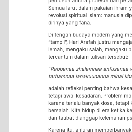
pembeda antara profesor dan petani
Semua larut dalam pakaian ihram ya
revolusi spiritual Islam: manusia d
dirinya yang fana.
Di tengah budaya modern yang me
“tampil”, Hari Arafah justru meng
lemah, mengaku salah, mengaku b
tercantum dalam tulisan tersebut:
“
Rabbanaa zhalamnaa anfusanaa wa
tarhamnaa lanakuunanna minal khaa
adalah refleksi penting bahwa kes
tetapi awal kesadaran. Problem ma
karena terlalu banyak dosa, tetapi 
bersalah. Kita hidup di era ketika 
dan taubat dianggap kelemahan psi
Karena itu, anjuran memperbanyak 