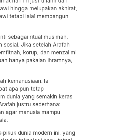
t hari ini justru lahir dari
iawi hingga melupakan akhirat,
rawi tetapi lalai membangun
nti sebagai ritual musiman.
 sosial. Jika setelah Arafah
fitnah, korup, dan menzalimi
ah hanya pakaian ihramnya,
lah kemanusiaan. Ia
at apa pun tetap
m dunia yang semakin keras
 Arafah justru sederhana:
han agar manusia mampu
ia.
-pikuk dunia modern ini, yang