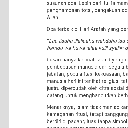
susunan doa. Lebih dari itu, ia memo
penghambaan total, pengakuan do
Allah.
Doa terbaik di Hari Arafah yang ber
“
Laa ilaaha illallaahu wahdahu laa s
hamdu wa huwa ‘alaa kulli syai’in q
bukan hanya kalimat tauhid yang di
pembebasan manusia dari segala b
jabatan, popularitas, kekuasaan, ba
manusia hari ini terlihat religius, t
justru diperbudak oleh citra sosial
datang untuk menghancurkan berhal
Menariknya, Islam tidak menjadik
kemegahan ritual, tetapi panggun
berdiri di padang luas tanpa simbol