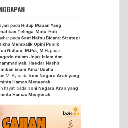
NGGAPAN
yani
pada
Hidup Mapan Yang
atikan Telinga-Mata-Hati
ahar
pada
Saat Nafsu Bicara: Strategi
aikha Membalik Opini Publik
fun Nidlom, M.Pd., M.H.
pada
agede dalam Jejak Islam dan
ammadiyah: Haedar Nashir
mikan Enam Amal Usaha
an M. Ay
pada
Ironi Negara Arab yang
minta Hamas Menyerah
ah hayati
pada
Ironi Negara Arab yang
minta Hamas Menyerah