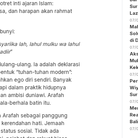
tret inti ajaran Islam:
Sur
sa, dan harapan akan rahmat
Laz
07/
Ma
bunyi:
Sol
di 
yariika lah, lahul mulku wa lahul
07/
adiir
”
Aks
Muk
ulang-ulang. Ia adalah deklarasi
Kek
entuk “tuhan-tuhan modern”:
07/
hkan ego diri sendiri. Banyak
Per
etapi dalam praktik hidupnya
Wiy
Sur
 dan ambisi duniawi. Arafah
07/
a-berhala batin itu.
Men
Rea
an Arafah sebagai panggung
Bal
g kerendahan hati. Jemaah
07/
 status sosial. Tidak ada