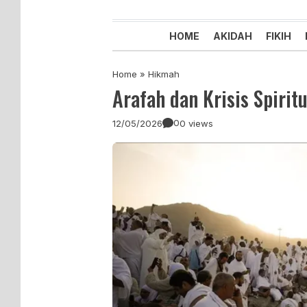
Majelis Tabligh Muhammadiyah
Syiar Dakwah Islam Berkemaju
HOME
AKIDAH
FIKIH
Home
»
Hikmah
Arafah dan Krisis Spirit
0
12/05/2026
0 views