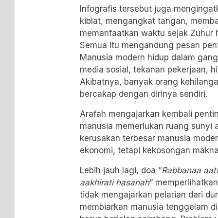
Infografis tersebut juga menging
kiblat, mengangkat tangan, memba
memanfaatkan waktu sejak Zuhur h
Semua itu mengandung pesan pentin
Manusia modern hidup dalam ganggu
media sosial, tekanan pekerjaan, h
Akibatnya, banyak orang kehilan
bercakap dengan dirinya sendiri.
Arafah mengajarkan kembali penti
manusia memerlukan ruang sunyi a
kerusakan terbesar manusia modern
ekonomi, tetapi kekosongan makna
Lebih jauh lagi, doa “
Rabbanaa aati
aakhirati hasanah
” memperlihatkan
tidak mengajarkan pelarian dari dun
membiarkan manusia tenggelam di 