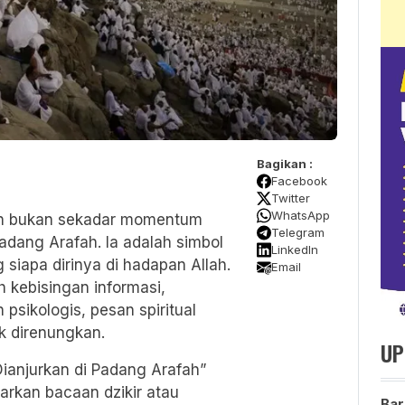
Bagikan :
Facebook
Twitter
WhatsApp
ah bukan sekadar momentum
Telegram
adang Arafah.
Ia adalah simbol
LinkedIn
siapa dirinya di hadapan Allah.
Email
kebisingan informasi,
 psikologis, pesan spiritual
k direnungkan.
UP
Dianjurkan di Padang Arafah”
rkan bacaan dzikir atau
Bar